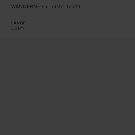
Art
Schwierigkeit:
WANDERN
-
sehr leicht, leicht
der
Tour:
LÄNGE
5,3 km