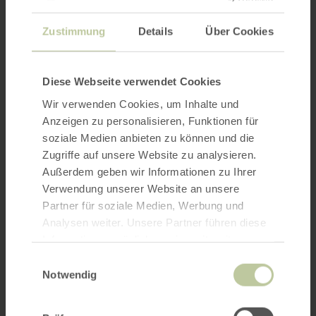
Zustimmung
Details
Über Cookies
Diese Webseite verwendet Cookies
Wir verwenden Cookies, um Inhalte und
Anzeigen zu personalisieren, Funktionen für
soziale Medien anbieten zu können und die
Zugriffe auf unsere Website zu analysieren.
Außerdem geben wir Informationen zu Ihrer
Verwendung unserer Website an unsere
Partner für soziale Medien, Werbung und
Analysen weiter. Unsere Partner führen diese
Informationen möglicherweise mit weiteren
Daten zusammen, die Sie ihnen bereitgestellt
Einwilligungsauswahl
haben oder die sie im Rahmen Ihrer Nutzung
Notwendig
der Dienste gesammelt haben.