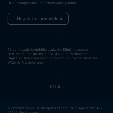
Urlaubsangeboten und Sehenswürdigkeiten.
Newsletter-Anmeldung
Förderhinweis
Kontakt
Entdecke die Eifel
Impressum
Barrierefreiheit
Datenschutz
AGB
Aktuelles
Prospekte
Digitales Urlaubsmagazin
Vermieter Login
Widerruf Artikel
Widerruf Versicherung
DE
EN
NL
© Zweckverband Ferienregion Laacher See / Kapellenstr. 12 /
56651 Niederzissen