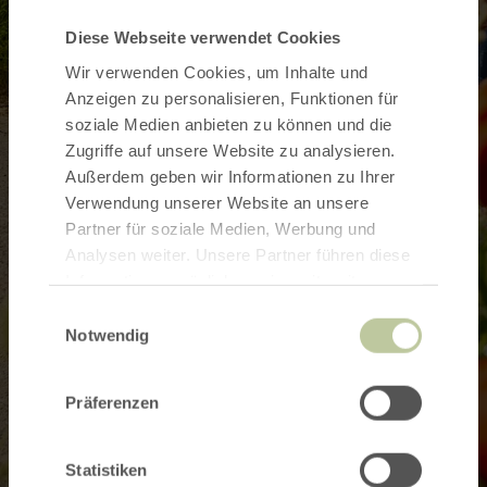
Diese Webseite verwendet Cookies
Wir verwenden Cookies, um Inhalte und
Anzeigen zu personalisieren, Funktionen für
soziale Medien anbieten zu können und die
Zugriffe auf unsere Website zu analysieren.
Außerdem geben wir Informationen zu Ihrer
Verwendung unserer Website an unsere
Partner für soziale Medien, Werbung und
Analysen weiter. Unsere Partner führen diese
Informationen möglicherweise mit weiteren
Daten zusammen, die Sie ihnen bereitgestellt
Einwilligungsauswahl
haben oder die sie im Rahmen Ihrer Nutzung
Notwendig
der Dienste gesammelt haben.
Präferenzen
Statistiken