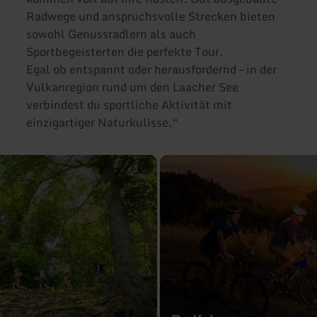
Radwege und anspruchsvolle Strecken bieten
sowohl Genussradlern als auch
Sportbegeisterten die perfekte Tour.
Egal ob entspannt oder herausfordernd – in der
Vulkanregion rund um den Laacher See
verbindest du sportliche Aktivität mit
einzigartiger Naturkulisse.“
mehr
erfahren
zu:
Radfahren