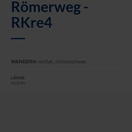
Römerweg -
RKre4
Art
Schwierigkeit:
WANDERN
-
mittel, mittelschwer
der
Tour:
LÄNGE
14,0 km