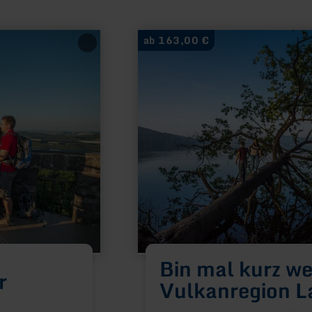
mehr
ab 163,00 €
erfahren
zu:
Bin
mal
kurz
weg...
in
die
Vulkanregion
Laacher
See
Bin mal kurz weg
r
Vulkanregion L