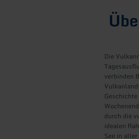
Übe
Die Vulkanr
Tagesausflu
verbinden B
Vulkanland
Geschichte 
Wochenende,
durch die v
idealen Ra
See in alle