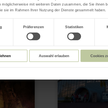
Besucher beeindruckende Spuren des Vulkanis
n möglicherweise mit weiteren Daten zusammen, die Sie ihnen be
hr über die Kräfte, die diese Landschaft gefor
ie sie im Rahmen Ihrer Nutzung der Dienste gesammelt haben.
d das Programm durch geführte Touren, Besuch
wahl
Sehenswürdigkeiten und vielseitige Aktivitäten
g
Präferenzen
Statistiken
n auf anschauliche und erlebnisreiche Weise
en.
mehr
ab 35,00 €
lehnen
Auswahl erlauben
Cookies z
erfahren
zu:
Vulkanismus
zum
Anfassen