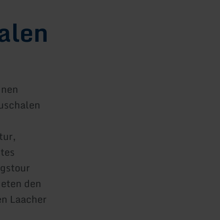
alen
inen
auschalen
tur,
tes
ngstour
ieten den
en Laacher