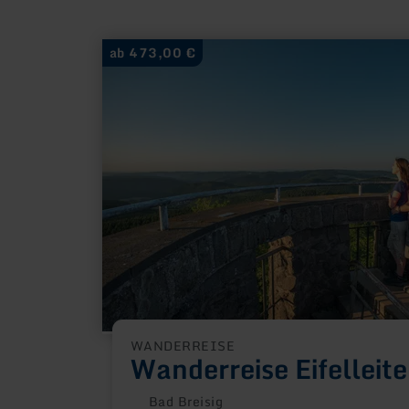
mehr
ab 473,00 €
erfahren
zu:
Wanderreise
Eifelleiter
WANDERREISE
Wanderreise Eifelleite
Bad Breisig