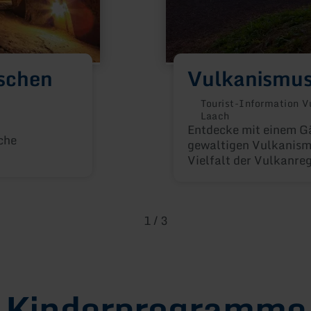
schen
Vulkanismus
Tourist-Information V
Laach
Entdecke mit einem Gä
che
gewaltigen Vulkanismu
Vielfalt der Vulkanre
1
/
3
Kinderprogramme