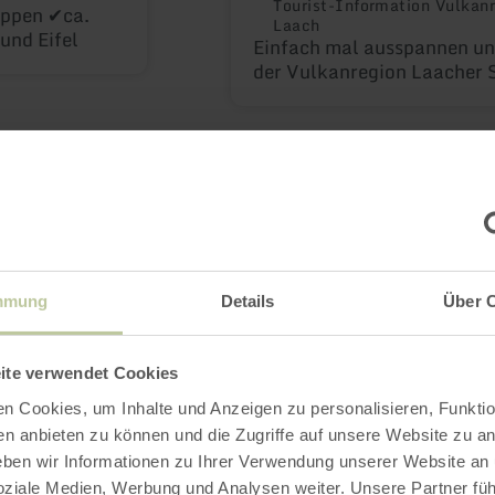
Tourist-Information Vulkanr
ppen ✔ca.
Laach
und Eifel
Einfach mal ausspannen und
der Vulkanregion Laacher 
Tagespauschalen
mmung
Details
Über 
egion Laacher See lässt sich auch an einem Ta
ite verwendet Cookies
sreich und intensiv erleben. Attraktive Tages
n Cookies, um Inhalte und Anzeigen zu personalisieren, Funktio
atur, Kultur und spannende Einblicke in die
en anbieten zu können und die Zugriffe auf unsere Website zu an
ten der Region. Entlang der Deutschen Vulkan
en wir Informationen zu Ihrer Verwendung unserer Website an
soziale Medien, Werbung und Analysen weiter. Unsere Partner fü