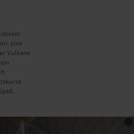
tdecker
in, eine
der Vulkane
lein
ch
tzkurse
 Spaß,