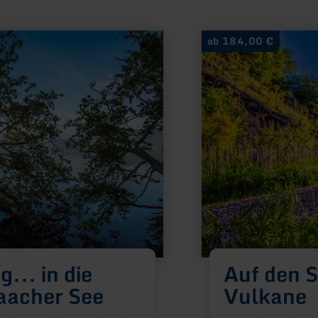
mehr
ab 184,00 €
erfahren
zu:
Auf
den
Spuren
erloschener
Vulkane
... in die
Auf den 
aacher See
Vulkane