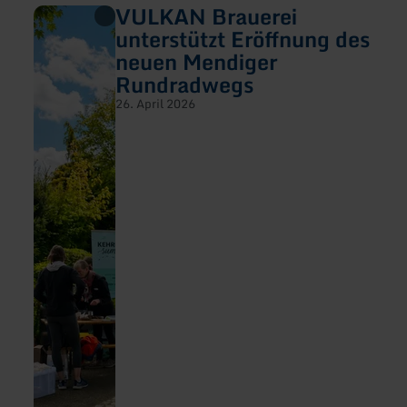
VULKAN Brauerei
mehr
erfahren
unterstützt Eröffnung des
zu:
neuen Mendiger
VULKAN
Brauerei
Rundradwegs
unterstützt
Eröffnung
26. April 2026
des
neuen
Mendiger
Rundradwegs