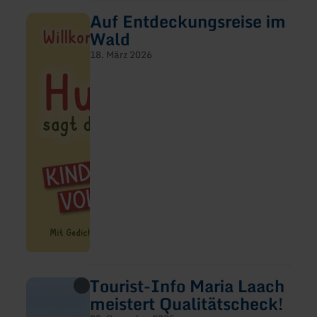
Auf Entdeckungsreise im
mehr
erfahren
Wald
zu:
Auf
18. März 2026
Entdeckungsreise
im
Wald
Tourist-Info Maria Laach
mehr
erfahren
meistert Qualitätscheck!
zu:
Tourist-