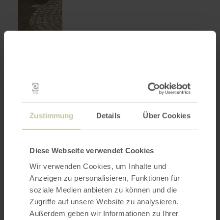
Zustimmung
Details
Über Cookies
100 Jahre Basilica Minor
mehr
erfahren
(1926–2026)
zu:
Diese Webseite verwendet Cookies
100
24. April 2026
Jahre
Wir verwenden Cookies, um Inhalte und
Basilica
Anzeigen zu personalisieren, Funktionen für
Minor
(1926–
soziale Medien anbieten zu können und die
2026)
Zugriffe auf unsere Website zu analysieren.
Außerdem geben wir Informationen zu Ihrer