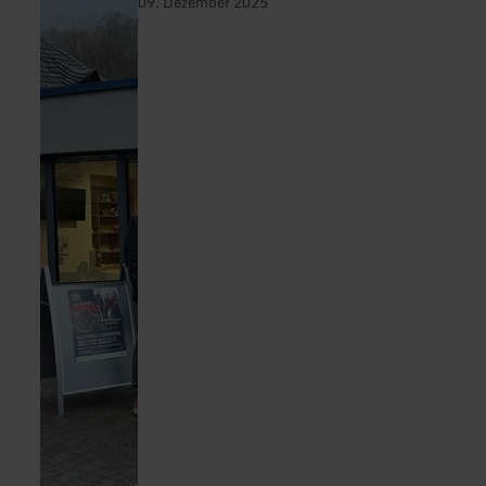
09. Dezember 2025
Info
Maria
Laach
meistert
Qualitätscheck!