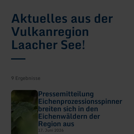
Aktuelles aus der
Vulkanregion
Laacher See!
9 Ergebnisse
Pressemitteilung
mehr
erfahren
Eichenprozessionsspinner
zu:
breiten sich in den
Pressemitteilung
Eichenprozessionsspinner
Eichenwäldern der
breiten
Region aus
sich
in
17. Juni 2026
den