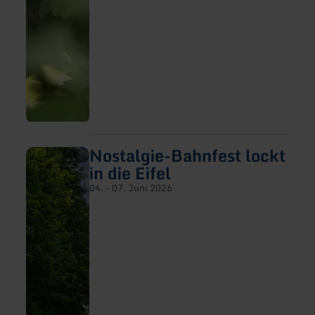
Eichenwäldern
der
Region
aus
Nostalgie-Bahnfest lockt
mehr
erfahren
in die Eifel
zu:
Nostalgie-
04. - 07. Juni 2026
Bahnfest
lockt
in
die
Eifel