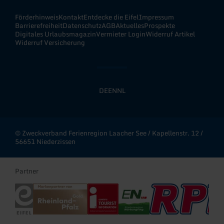
Förderhinweis
Kontakt
Entdecke die Eifel
Impressum
Barrierefreiheit
Datenschutz
AGB
Aktuelles
Prospekte
Digitales Urlaubsmagazin
Vermieter Login
Widerruf Artikel
Widerruf Versicherung
DE
EN
NL
© Zweckverband Ferienregion Laacher See / Kapellenstr. 12 /
56651 Niederzissen
Partner
Eifel Tourismus
Rheinland-Pfalz Gold
Deutscher Tourismusverband - i-Marke
Erlebnisregion Nürburgring
RPR1