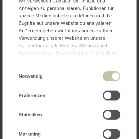
Wir verwenden Cookies, um Inhalte und
Anzeigen zu personalisieren, Funktionen für
soziale Medien anbieten zu können und die
Zugriffe auf unsere Website zu analysieren.
Außerdem geben wir Informationen zu Ihrer
Verwendung unserer Website an unsere
Partner für soziale Medien, Werbung und
Analysen weiter. Unsere Partner führen diese
Informationen möglicherweise mit weiteren
Daten zusammen, die Sie ihnen bereitgestellt
Einwilligungsauswahl
haben oder die sie im Rahmen Ihrer Nutzung
Notwendig
der Dienste gesammelt haben.
Präferenzen
Statistiken
Marketing