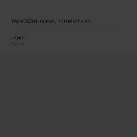
Art
Schwierigkeit:
WANDERN
-
mittel, mittelschwer
der
Tour:
LÄNGE
4,5 km