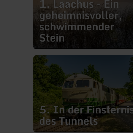
1. Laachus - Ein
Ein
geheimnisvoller,
geheimnisvoller,
schwimmender
Stein
schwimmender
Stein
mehr
erfahren
zu:
5.
In
der
Finsternis
des
Tunnels
5. In der Finsterni
des Tunnels