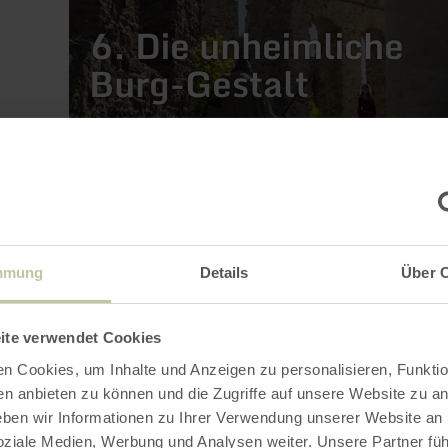
6. Die unheimliche
Burg-Gestalt
mehr
erfahren
zu:
10.
Laachus
und
das
klingende
10. Laachus und das
mmung
Details
Über 
Glöckchen
em
klingende
ite verwendet Cookies
Glöckchen
n Cookies, um Inhalte und Anzeigen zu personalisieren, Funktio
en anbieten zu können und die Zugriffe auf unsere Website zu an
en wir Informationen zu Ihrer Verwendung unserer Website an
soziale Medien, Werbung und Analysen weiter. Unsere Partner fü