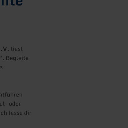
e.V.
liest
. Begleite
s
entführen
ul- oder
ch lasse dir