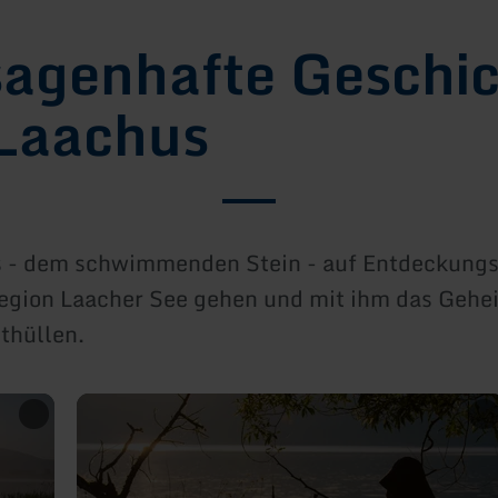
sagenhafte Geschi
Laachus
s - dem schwimmenden Stein - auf Entdeckungs
egion Laacher See gehen und mit ihm das Gehei
thüllen.
mehr
erfahren
zu:
2.
Der
Fischerjunge