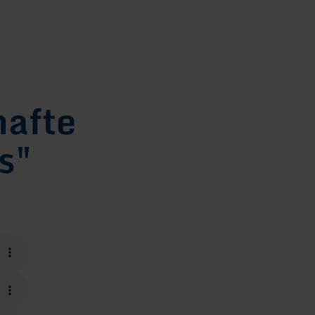
hafte
s"