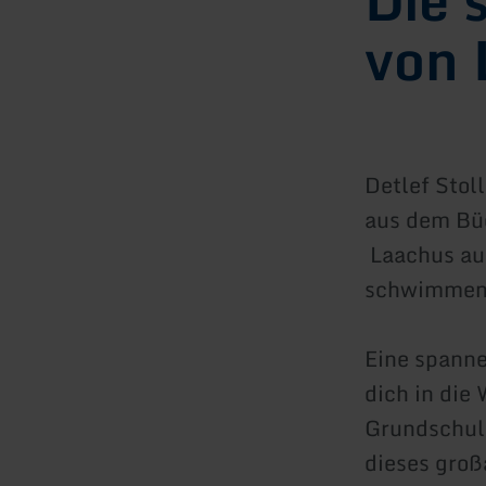
von 
Detlef Sto
aus dem Büc
Laachus auf
schwimmend
Eine spanne
dich in die
Grundschul-
dieses groß