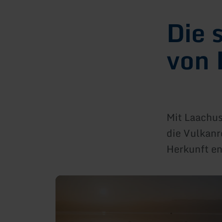
Die 
von 
Mit Laachu
die Vulkanr
Herkunft en
mehr
erfahren
zu:
1.
Laachus
-