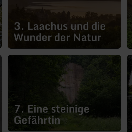
die
de
Wunder
sc
der
Wo
Natur
3. Laachus und die
Wunder der Natur
mehr
me
erfahren
er
zu:
zu
7.
8.
Eine
La
steinige
un
Gefährtin
se
sa
En
7. Eine steinige
Gefährtin