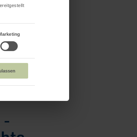
reitgestellt
Marketing
ulassen
 -
chte