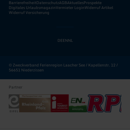
Barrierefreiheit
Datenschutz
AGB
Aktuelles
Prospekte
Digitales Urlaubsmagazin
Vermieter Login
Widerruf Artikel
Widerruf Versicherung
DE
EN
NL
© Zweckverband Ferienregion Laacher See / Kapellenstr. 12 /
56651 Niederzissen
Partner
Eifel Tourismus
Rheinland-Pfalz Gold
Deutscher Tourismusverband - i-Marke
Erlebnisregion Nürburgring
RPR1