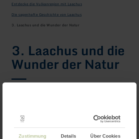
Entdecke die Vulkanregion mit Laachus
Die sagenhafte Geschichte von Laachus
3. Laachus und die Wunder der Natur
3. Laachus und die
Wunder der Natur
Vom Ufer des Laacher Sees aus ist es auf dem
Laacher Rundweg gar nicht weit bis zur
Klosteranlage Maria Laach, in der bis heute
Benediktinermönche leben. Laachus bestaunt
die eindrucksvolle romanische Abteikirche und
versteht sofort, warum es eines der
Zustimmung
Details
Über Cookies