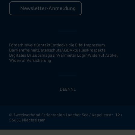
Newsletter-Anmeldung
Förderhinweis
Kontakt
Entdecke die Eifel
Impressum
Barrierefreiheit
Datenschutz
AGB
Aktuelles
Prospekte
Digitales Urlaubsmagazin
Vermieter Login
Widerruf Artikel
Widerruf Versicherung
DE
EN
NL
© Zweckverband Ferienregion Laacher See / Kapellenstr. 12 /
56651 Niederzissen