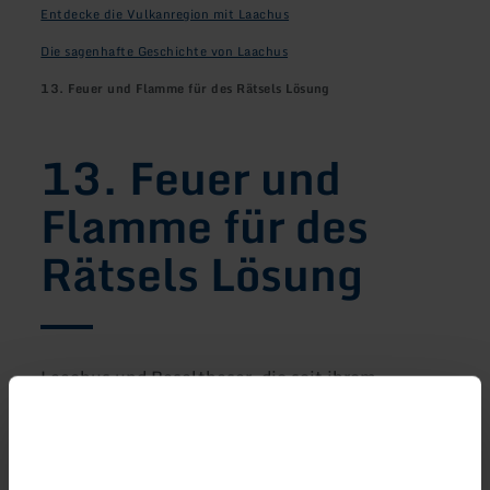
Entdecke die Vulkanregion mit Laachus
Die sagenhafte Geschichte von Laachus
13. Feuer und Flamme für des Rätsels Lösung
13. Feuer und
Flamme für des
Rätsels Lösung
Laachus und Basalthasar, die seit ihrem
Kennenlernen am Krufter Waldsee befreundet
sind, eilen in den Lava-Dome nach Mendig. Ein
Uhu, der an der Wingertsbergwand nistet, hat
Laachus versprochen, dort nun endlich die