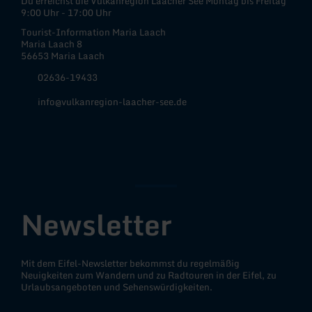
Du erreichst die Vulkanregion Laacher See Montag bis Freitag
9:00 Uhr - 17:00 Uhr
Tourist-Information Maria Laach
Maria Laach 8
56653 Maria Laach
02636-19433
info@vulkanregion-laacher-see.de
Facebook
Instagram
YouTube
Newsletter
Mit dem Eifel-Newsletter bekommst du regelmäßig
Neuigkeiten zum Wandern und zu Radtouren in der Eifel, zu
Urlaubsangeboten und Sehenswürdigkeiten.