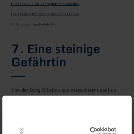
Entdecke die Vulkanregion mit Laachus
Die sagenhafte Geschichte von Laachus
7. Eine steinige Gefährtin
7. Eine steinige
Gefährtin
Von der Burg Olbrück aus marschiert Laachus
nach Weibern ins Tuffsteinzentrum. Schon im
Ortskern findet er viele beeindruckende
Steinmetzarbeiten. „Hier bin ich richtig“, denkt
Laachus, „wer so tolle Gebäude aus Steinen
baut, weiß alles über sie.“ Laachus kann sich