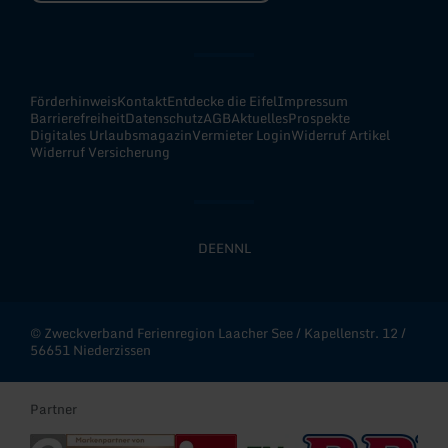
Förderhinweis
Kontakt
Entdecke die Eifel
Impressum
Barrierefreiheit
Datenschutz
AGB
Aktuelles
Prospekte
Digitales Urlaubsmagazin
Vermieter Login
Widerruf Artikel
Widerruf Versicherung
DE
EN
NL
© Zweckverband Ferienregion Laacher See / Kapellenstr. 12 /
56651 Niederzissen
Partner
Eifel Tourismus
Rheinland-Pfalz Gold
Deutscher Tourismusverband - i-Marke
Erlebnisregion Nürburgring
RPR1