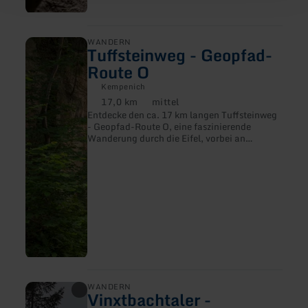
mehr
WANDERN
Tuffsteinweg - Geopfad-
erfahren
zu:
Route O
Tuffsteinweg
-
Kempenich
Geopfad-
17,0 km
mittel
Distanz:
Anforderung:
Route
Entdecke den ca. 17 km langen Tuffsteinweg
O
- Geopfad-Route O, eine faszinierende
Wanderung durch die Eifel, vorbei an
historischen Steinbrüchen und
Tuffsteinhäusern.
mehr
WANDERN
Vinxtbachtaler -
erfahren