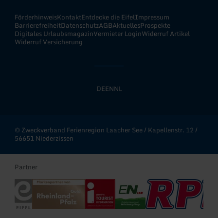
Förderhinweis
Kontakt
Entdecke die Eifel
Impressum
Barrierefreiheit
Datenschutz
AGB
Aktuelles
Prospekte
Digitales Urlaubsmagazin
Vermieter Login
Widerruf Artikel
Widerruf Versicherung
DE
EN
NL
© Zweckverband Ferienregion Laacher See / Kapellenstr. 12 /
56651 Niederzissen
Partner
Eifel Tourismus
Rheinland-Pfalz Gold
Deutscher Tourismusverband - i-Marke
Erlebnisregion Nürburgring
RPR1