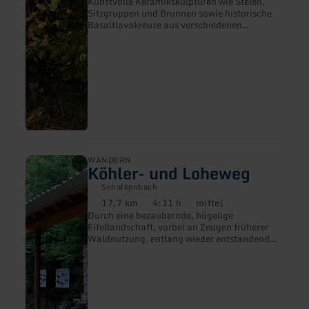
Kunstvolle Keramikskulpturen wie Stelen,
Sitzgruppen und Brunnen sowie historische
Basaltlavakreuze aus verschiedenen
Epochen begleiten den Wanderer über bunte
Felder mit herrlichen Fernsichten.
mehr
WANDERN
Köhler- und Loheweg
erfahren
zu:
Schalkenbach
Köhler-
17,7 km
4:11 h
mittel
und
Distanz:
Dauer:
Anforderung:
Durch eine bezaubernde, hügelige
Loheweg
Eifellandschaft, vorbei an Zeugen früherer
Waldnutzung, entlang wieder entstandender
Wacholderheiden mit ihrer typischen Flora
und Fauna zum Holzkohlemeiler und
Rennofen.