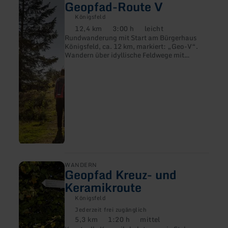
zu:
Geopfad-Route V
Vinxtbachtaler
-
Königsfeld
Geopfad-
12,4 km
3:00 h
leicht
Distanz:
Dauer:
Anforderung:
Route
Rundwanderung mit Start am Bürgerhaus
V
Königsfeld, ca. 12 km, markiert: „Geo-V“.
Wandern über idyllische Feldwege mit
herrlicher Fernsicht und zahlreichen
Keramikskulpturen.
mehr
WANDERN
Geopfad Kreuz- und
erfahren
zu:
Keramikroute
Geopfad
Kreuz-
Königsfeld
und
Jederzeit frei zugänglich
Keramikroute
5,3 km
1:20 h
mittel
Distanz:
Dauer:
Anforderung: