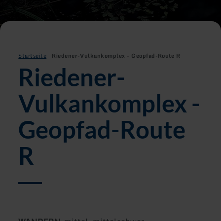
Startseite
Riedener-Vulkankomplex - Geopfad-Route R
Riedener-
Vulkankomplex -
Geopfad-Route
R
Art
Schwierigkeit: