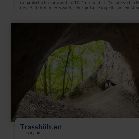
romanische Kirche aus dem 12. Jahrhundert. In der zweiten H
des 15. Jahrhunderts wurde eine gotische Kapelle an den Cho
angebaut.
mehr
erfahren
zu:
Trasshöhlen
Trasshöhlen
Burgbrohl