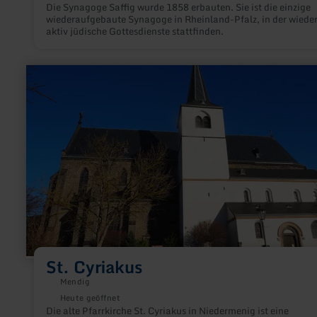
Die Synagoge Saffig wurde 1858 erbauten. Sie ist die einzige
wiederaufgebaute Synagoge in Rheinland-Pfalz, in der wiede
aktiv jüdische Gottesdienste stattfinden.
mehr
erfahren
zu:
St.
Cyriakus
St. Cyriakus
Mendig
Heute geöffnet
Die alte Pfarrkirche St. Cyriakus in Niedermenig ist eine