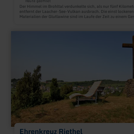
Heute geöffnet
Der Himmel im Brohltal verdunkelte sich, als nur fünf Kilomet
entfernt der Laacher-See-Vulkan ausbrach. Die einst lockeren
Materialien der Glutlawine sind im Laufe der Zeit zu einem Ge
verbacken, das man in unserer Region „Trass“ nennt.
mehr
erfahren
zu:
Ehrenkreuz
Riethel
Ehrenkreuz Riethel