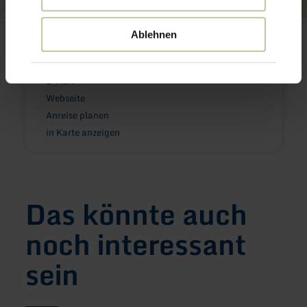
Stadt Mendig
Ablehnen
Marktplatz 4
56743 Mendig
(0049) 2636 19433
E-Mail
Webseite
Anreise planen
in Karte anzeigen
Das könnte auch
noch interessant
sein