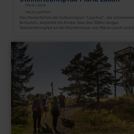
Maria Laach
Heute geöffnet
Das Maskottchen der Vulkanregion "Laachus", der schwimme
Bimsstein, begleitet die Kinder über den 300m langen
Steinerlebnispfad an der Klostermauer von Maria Laach und b
ihnen mit Räseln und kindgerechten Tafeln den Vulkanismus
näher.
mehr
erfahren
zu:
Weiselstein-
Aussichtsturm