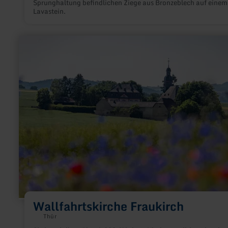
Sprunghaltung befindlichen Ziege aus Bronzeblech auf einem
Lavastein.
mehr
erfahren
zu:
Wallfahrtskirche
Fraukirch
Wallfahrtskirche Fraukirch
Thür