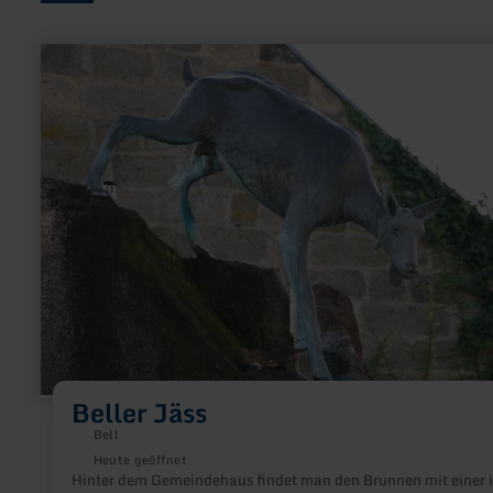
mehr
erfahren
zu:
Beller
Jäss
Beller Jäss
Bell
Heute geöffnet
Hinter dem Gemeindehaus findet man den Brunnen mit einer 