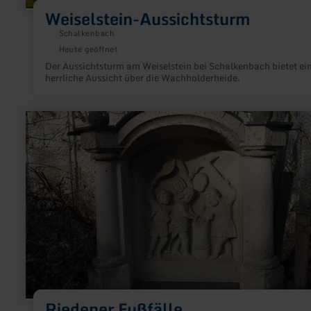
Weiselstein-Aussichtsturm
Schalkenbach
Heute geöffnet
Der Aussichtsturm am Weiselstein bei Schalkenbach bietet ei
herrliche Aussicht über die Wachholderheide.
mehr
erfahren
zu:
Riedener
Fußfälle
Riedener Fußfälle