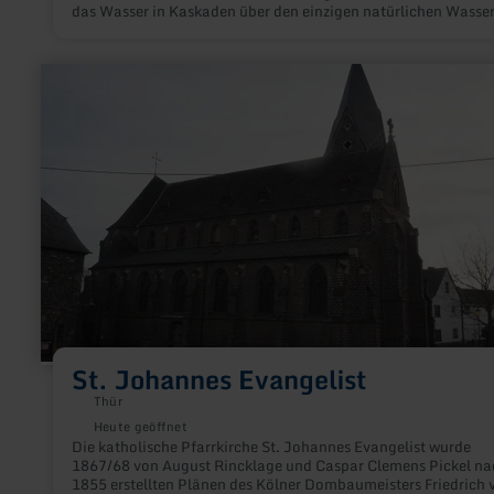
das Wasser in Kaskaden über den einzigen natürlichen Wasser
der Nette.
mehr
erfahren
zu:
St.
Johannes
Evangelist
St. Johannes Evangelist
Thür
Heute geöffnet
Die katholische Pfarrkirche St. Johannes Evangelist wurde
1867/68 von August Rincklage und Caspar Clemens Pickel na
1855 erstellten Plänen des Kölner Dombaumeisters Friedrich 