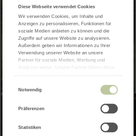
Diese Webseite verwendet Cookies
Wir verwenden Cookies, um Inhalte und
Anzeigen zu personalisieren, Funktionen für
soziale Medien anbieten zu können und die
Zugriffe auf unsere Website zu analysieren.
Außerdem geben wir Informationen zu Ihrer
Verwendung unserer Website an unsere
Partner für soziale Medien, Werbung und
Analysen weiter. Unsere Partner führen diese
Informationen möglicherweise mit weiteren
Daten zusammen, die Sie ihnen bereitgestellt
Einwilligungsauswahl
haben oder die sie im Rahmen Ihrer Nutzung
Notwendig
der Dienste gesammelt haben.
Präferenzen
Statistiken