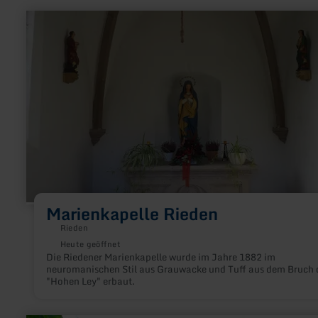
mehr
erfahren
zu:
Marienkapelle
Rieden
Marienkapelle Rieden
Rieden
Heute geöffnet
Die Riedener Marienkapelle wurde im Jahre 1882 im
neuromanischen Stil aus Grauwacke und Tuff aus dem Bruch 
"Hohen Ley" erbaut.