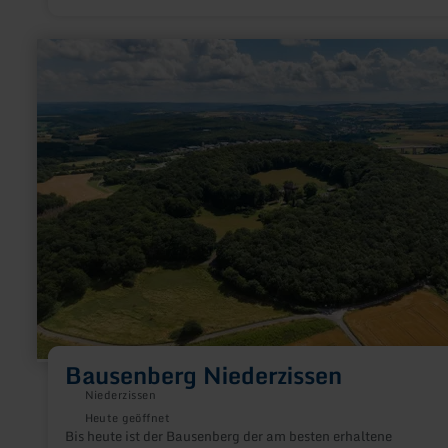
Schmidt errichtet.
mehr
erfahren
zu:
Bausenberg
Niederzissen
Bausenberg Niederzissen
Niederzissen
Heute geöffnet
Bis heute ist der Bausenberg der am besten erhaltene