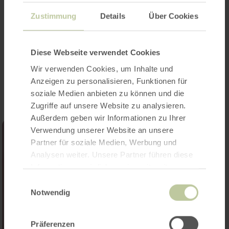
Infos unter
Zustimmung
Details
Über Cookies
www.mendig.de
Diese Webseite verwendet Cookies
Impressionen
Wir verwenden Cookies, um Inhalte und
Anzeigen zu personalisieren, Funktionen für
soziale Medien anbieten zu können und die
Zugriffe auf unsere Website zu analysieren.
Außerdem geben wir Informationen zu Ihrer
Verwendung unserer Website an unsere
Partner für soziale Medien, Werbung und
Analysen weiter. Unsere Partner führen diese
Informationen möglicherweise mit weiteren
Daten zusammen, die Sie ihnen bereitgestellt
Einwilligungsauswahl
haben oder die sie im Rahmen Ihrer Nutzung
Notwendig
der Dienste gesammelt haben.
Präferenzen