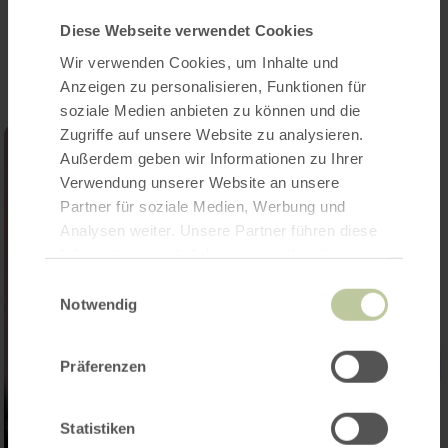
Impressions
Diese Webseite verwendet Cookies
Wir verwenden Cookies, um Inhalte und
Anzeigen zu personalisieren, Funktionen für
soziale Medien anbieten zu können und die
Zugriffe auf unsere Website zu analysieren.
Außerdem geben wir Informationen zu Ihrer
Verwendung unserer Website an unsere
Partner für soziale Medien, Werbung und
Analysen weiter. Unsere Partner führen diese
Informationen möglicherweise mit weiteren
Daten zusammen, die Sie ihnen bereitgestellt
Einwilligungsauswahl
haben oder die sie im Rahmen Ihrer Nutzung
Notwendig
der Dienste gesammelt haben.
Präferenzen
Statistiken