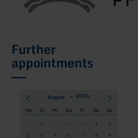
Further
appointments
Mo
Di
Mi
Do
Fr
Sa
So
27
28
29
30
31
1
2
3
4
5
6
7
8
9