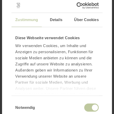
Zustimmung
Details
Über Cookies
Diese Webseite verwendet Cookies
Wir verwenden Cookies, um Inhalte und
Anzeigen zu personalisieren, Funktionen für
soziale Medien anbieten zu können und die
Zugriffe auf unsere Website zu analysieren.
Außerdem geben wir Informationen zu Ihrer
Verwendung unserer Website an unsere
Partner für soziale Medien, Werbung und
Analysen weiter. Unsere Partner führen diese
Informationen möglicherweise mit weiteren
Daten zusammen, die Sie ihnen bereitgestellt
Einwilligungsauswahl
haben oder die sie im Rahmen Ihrer Nutzung
Notwendig
der Dienste gesammelt haben.