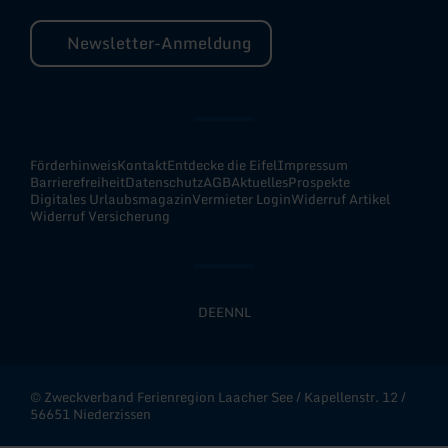
Newsletter-Anmeldung
Förderhinweis
Kontakt
Entdecke die Eifel
Impressum
Barrierefreiheit
Datenschutz
AGB
Aktuelles
Prospekte
Digitales Urlaubsmagazin
Vermieter Login
Widerruf Artikel
Widerruf Versicherung
DE
EN
NL
© Zweckverband Ferienregion Laacher See / Kapellenstr. 12 /
56651 Niederzissen