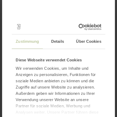
unsere Züge von grün/beige lackierten
Dieselloks gezogen. Erleben Sie, wie unsere
Loks gerade auf der Steilstrecke zwischen
Oberzissen und Engeln ihre ganzen Kräfte
entfalten müssen, um den Zug pünktlich ans
Ziel zu bringen! An ausgewählten Tagen setzen
Zustimmung
Details
Über Cookies
wir regelmäßig zusätzlich unsere historische
Dampflokomotive "11sm" ein.
Diese Webseite verwendet Cookies
Fahrzeiten:
Wir verwenden Cookies, um Inhalte und
Anzeigen zu personalisieren, Funktionen für
ab Brohl/Rhein
soziale Medien anbieten zu können und die
10.15 Uhr und 14.15 Uhr
Zugriffe auf unsere Website zu analysieren.
11.40 Uhr bzw. 15.40 Uhr an Engeln
Außerdem geben wir Informationen zu Ihrer
Verwendung unserer Website an unsere
ab Engeln
Partner für soziale Medien, Werbung und
11.50 Uhr oder 16.30 Uhr
Analysen weiter. Unsere Partner führen diese
13.00 Uhr bzw. 17.40 Uhr an Brohl/Rhein