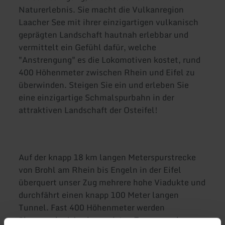
Naturerlebnis. Sie macht die Vulkanregion
Laacher See mit ihrer einzigartigen vulkanisch
geprägten Landschaft hautnah erlebbar und
vermittelt ein Gefühl dafür, welche
"Anstrengung" es die Lokomotiven kostet, rund
400 Höhenmeter zwischen Rhein und Eifel zu
überwinden. Steigen Sie ein und erleben Sie
eine einzigartige Schmalspurbahn in der
attraktiven Landschaft der Osteifel!
Auf der knapp 18 km langen Meterspurstrecke
von Brohl am Rhein bis Engeln in der Eifel
überquert unser Zug mehrere hohe Viadukte und
durchfährt einen knapp 100 Meter langen
Tunnel. Fast 400 Höhenmeter werden
überwunden! An den meisten Tagen werden