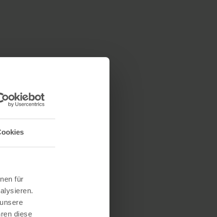
Cookies
nen für
alysieren.
 unsere
hren diese