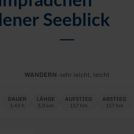
dener Seeblick
Art
Schwierigkeit:
WANDERN
-
sehr leicht, leicht
der
Tour:
DAUER
LÄNGE
AUFSTIEG
ABSTIEG
1:45 h
5,0 km
157 hm
157 hm