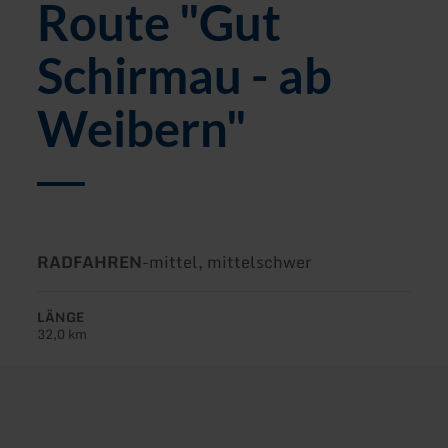
Route "Gut
Schirmau - ab
Weibern"
Art
Schwierigkeit:
RADFAHREN
-
mittel, mittelschwer
der
Tour:
LÄNGE
32,0 km