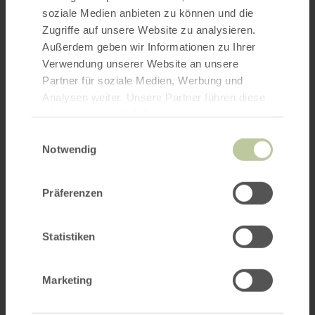
soziale Medien anbieten zu können und die
Zugriffe auf unsere Website zu analysieren.
Außerdem geben wir Informationen zu Ihrer
Verwendung unserer Website an unsere
Partner für soziale Medien, Werbung und
Analysen weiter. Unsere Partner führen diese
Informationen möglicherweise mit weiteren
Daten zusammen, die Sie ihnen bereitgestellt
Einwilligungsauswahl
haben oder die sie im Rahmen Ihrer Nutzung
Notwendig
der Dienste gesammelt haben.
Präferenzen
Statistiken
Marketing