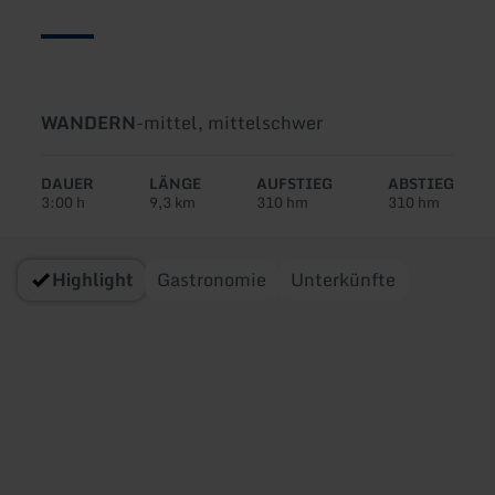
Art
Schwierigkeit:
WANDERN
-
mittel, mittelschwer
der
Tour:
DAUER
LÄNGE
AUFSTIEG
ABSTIEG
3:00 h
9,3 km
310 hm
310 hm
Highlight
Gastronomie
Unterkünfte