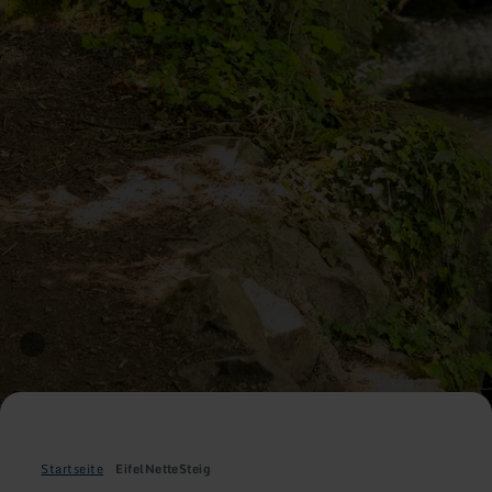
Startseite
EifelNetteSteig