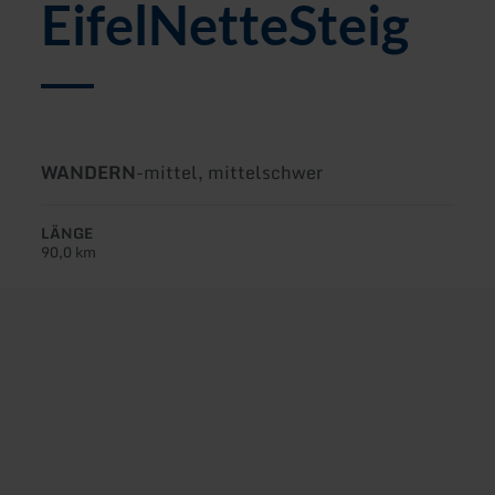
EifelNetteSteig
Art
Schwierigkeit:
WANDERN
-
mittel, mittelschwer
der
Tour:
LÄNGE
90,0 km