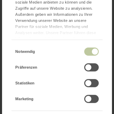
soziale Medien anbieten zu können und die
Zugriffe auf unsere Website zu analysieren.
Außerdem geben wir Informationen zu Ihrer
Verwendung unserer Website an unsere
Partner für soziale Medien, Werbung und
Analysen weiter. Unsere Partner führen diese
Informationen möglicherweise mit weiteren
Daten zusammen, die Sie ihnen bereitgestellt
Einwilligungsauswahl
haben oder die sie im Rahmen Ihrer Nutzung
Notwendig
der Dienste gesammelt haben.
Präferenzen
Statistiken
Marketing