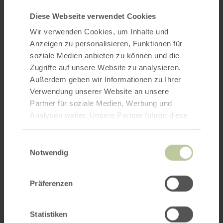
Diese Webseite verwendet Cookies
Wir verwenden Cookies, um Inhalte und
Anzeigen zu personalisieren, Funktionen für
soziale Medien anbieten zu können und die
Zugriffe auf unsere Website zu analysieren.
Außerdem geben wir Informationen zu Ihrer
Verwendung unserer Website an unsere
Partner für soziale Medien, Werbung und
Analysen weiter. Unsere Partner führen diese
Informationen möglicherweise mit weiteren
Daten zusammen, die Sie ihnen bereitgestellt
Einwilligungsauswahl
haben oder die sie im Rahmen Ihrer Nutzung
Notwendig
der Dienste gesammelt haben.
Präferenzen
Statistiken