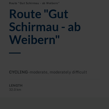
Route "Gut Schirmau - ab Weibern"
Route "Gut
Schirmau - ab
Weibern"
Type
Difficulty:
CYCLING
-
moderate, moderately difficult
of
tour:
LENGTH
32.0 km