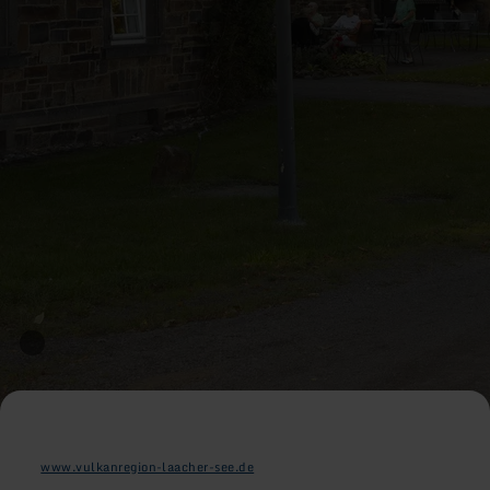
www.vulkanregion-laacher-see.de