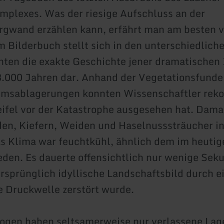
plexes. Was der riesige Aufschluss an der
gwand erzählen kann, erfährt man am besten v
m Bilderbuch stellt sich in den unterschiedlich
ten die exakte Geschichte jener dramatischen 
.000 Jahren dar. Anhand der Vegetationsfunde
imsablagerungen konnten Wissenschaftler reko
eifel vor der Katastrophe ausgesehen hat. Dam
den, Kiefern, Weiden und Haselnusssträucher in
as Klima war feuchtkühl, ähnlich dem im heutig
den. Es dauerte offensichtlich nur wenige Seku
rsprünglich idyllische Landschaftsbild durch e
 Druckwelle zerstört wurde.
ogen haben seltsamerweise nur verlassene Lag