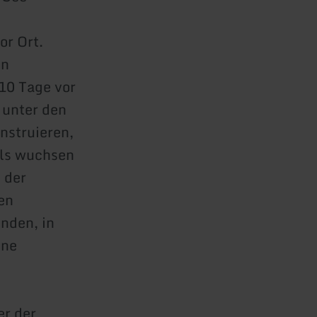
or Ort.
en
10 Tage vor
 unter den
nstruieren,
als wuchsen
 der
en
nden, in
ine
er der