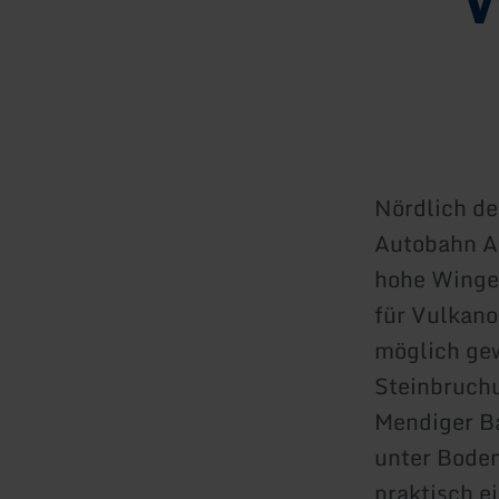
Nördlich de
Autobahn A6
hohe Winger
für Vulkano
möglich gew
Steinbruch
Mendiger Ba
unter Boden
praktisch e