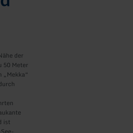
 Nähe der
u 50 Meter
em „Mekka“
durch
hrten
baukante
 ist
-See-