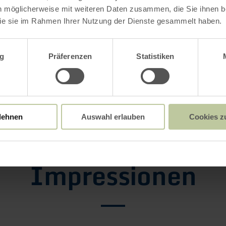
n möglicherweise mit weiteren Daten zusammen, die Sie ihnen be
ie sie im Rahmen Ihrer Nutzung der Dienste gesammelt haben.
 Wingertsbergwand ist ab Mendig ausgeschilder
leine Brücke über die Autobahn A 61 und weiter
wahl
g
Präferenzen
Statistiken
ste bis an den westlichen Eingang des Steinbru
ls. Man hält sich links (westlich) des Abbauge
nach rechts der Ausschilderung bis zu einem Par
er Wingertsbergwand.
lehnen
Auswahl erlauben
Cookies z
Impressionen