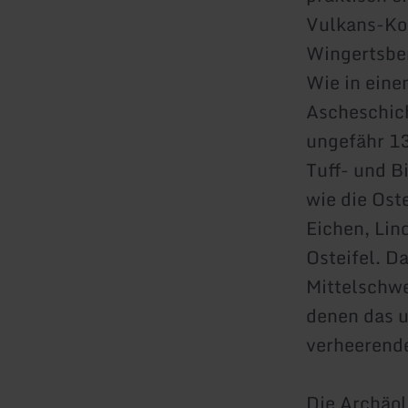
Vulkans-Kom
Wingertsber
Wie in eine
Ascheschich
ungefähr 13
Tuff- und B
wie die Ost
Eichen, Lin
Osteifel. D
Mittelschwe
denen das u
verheerende
Die Archäol