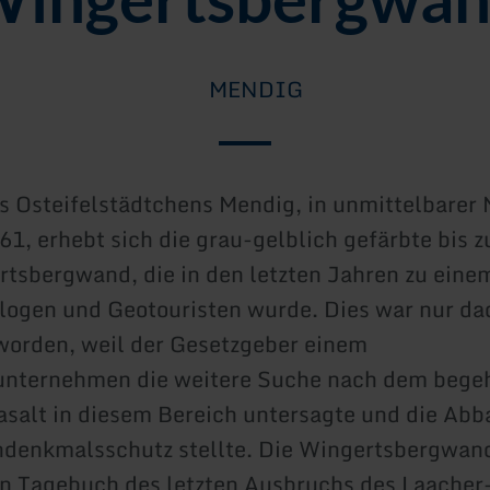
MENDIG
s Osteifelstädtchens Mendig, in unmittelbarer
1, erhebt sich die grau-gelblich gefärbte bis z
tsbergwand, die in den letzten Jahren zu ein
logen und Geotouristen wurde. Dies war nur da
orden, weil der Gesetzgeber einem
unternehmen die weitere Suche nach dem bege
salt in diesem Bereich untersagte und die Ab
denkmalsschutz stellte. Die Wingertsbergwand
in Tagebuch des letzten Ausbruchs des Laacher