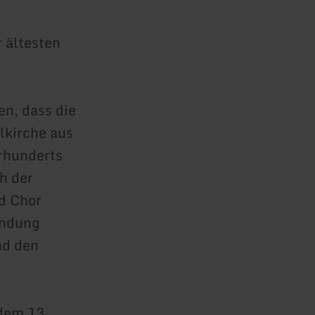
r ältesten
n, dass die
lkirche aus
rhunderts
h der
nd Chor
indung
nd den
 dem 13.