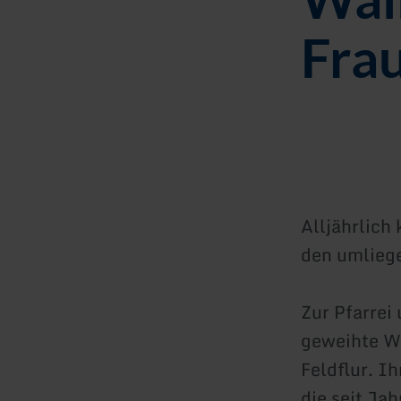
Fra
Alljährlich
den umlieg
Zur Pfarrei
geweihte Wa
Feldflur. Ih
die seit Ja