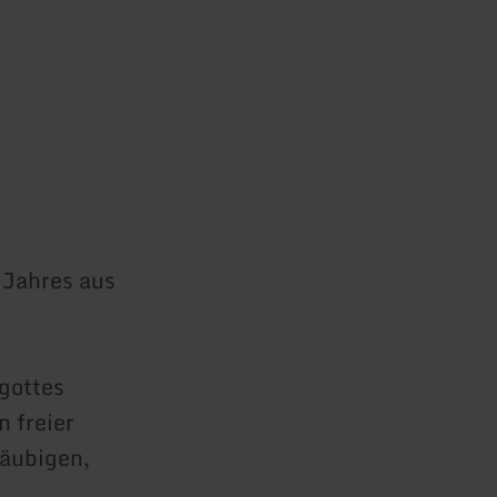
 Jahres aus
rgottes
 freier
läubigen,