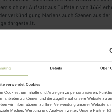
dem sich der Aufsatz aus Tuffstein von 1664 erh
der verkündigung Mariens auch Szenen aus der
e dargestellt.
gionalen Sage baute Pfalzgraf Siegfried im 8. J
Dank für die Errettung seiner Frau Genoveva . I
ke des Gebäudes steht aufrecht eine Grabplatte
n Darstellung eines Ritters und seiner Frau, v
mmung
Details
Über 
und Genoveva.
ite verwendet Cookies
n Cookies, um Inhalte und Anzeigen zu personalisieren, Funktio
en anbieten zu können und die Zugriffe auf unsere Website zu an
n das Tal gebettete Lage bietet die Gegend um d
en wir Informationen zu Ihrer Verwendung unserer Website an
ch gute Möglichkeiten für Radfahrer.
soziale Medien, Werbung und Analysen weiter. Unsere Partner fü