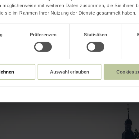
n möglicherweise mit weiteren Daten zusammen, die Sie ihnen be
ie sie im Rahmen Ihrer Nutzung der Dienste gesammelt haben.
neugebauten Radwege erhält man Anschluß an 
derweg und Rheinradweg.
wahl
g
Präferenzen
Statistiken
Impressionen
lehnen
Auswahl erlauben
Cookies z