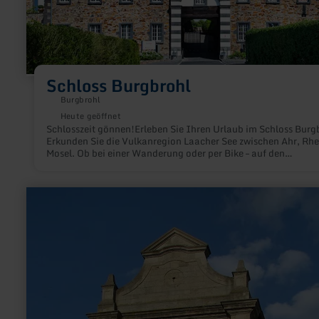
Schloss Burgbrohl
Burgbrohl
Heute geöffnet
Schlosszeit gönnen!Erleben Sie Ihren Urlaub im Schloss Burg
Erkunden Sie die Vulkanregion Laacher See zwischen Ahr, Rhe
Mosel. Ob bei einer Wanderung oder per Bike – auf den
Traumpfaden der Eifel und im UNESCO Welterbe Oberes
Mittelrheintal gibt es spektakuläre Naturerlebnisse, Burgen,
Kulturschätze & und vieles mehr zu entdecken.
mehr
erfahren
zu:
Propstei
Buchholz