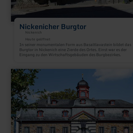
Nickenicher Burgtor
Nickenich
Heute geöffnet
In seiner monumentalen Form aus Basaltlavastein bildet das
Burgtor in Nickenich eine Zierde des Ortes. Einst war es der
Eingang zu den Wirtschaftsgebäuden des Burgbezirkes.
mehr
erfahren
zu:
Schloss
Burgbrohl