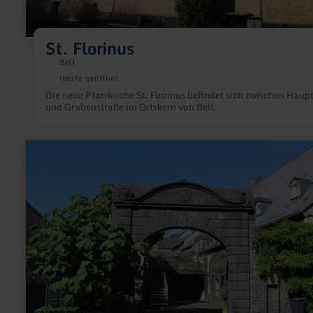
St. Florinus
Bell
Heute geöffnet
Die neue Pfarrkirche St. Florinus befindet sich zwischen Haup
und Grabenstraße im Ortskern von Bell.
mehr
erfahren
zu:
Nickenicher
Burgtor