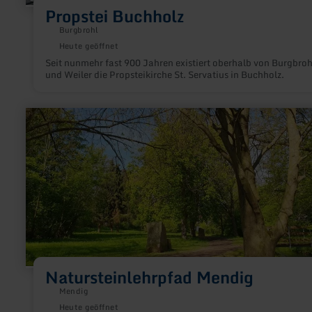
Propstei Buchholz
Burgbrohl
Heute geöffnet
Seit nunmehr fast 900 Jahren existiert oberhalb von Burgbroh
und Weiler die Propsteikirche St. Servatius in Buchholz.
mehr
erfahren
zu:
Natursteinlehrpfad
Mendig
Natursteinlehrpfad Mendig
Mendig
Heute geöffnet