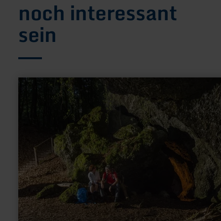
noch interessant
sein
mehr
erfahren
zu:
Hochstein
mit
Genovevahöhle