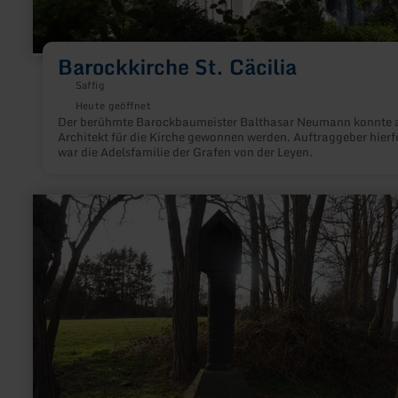
Barockkirche St. Cäcilia
Saffig
Heute geöffnet
Der berühmte Barockbaumeister Balthasar Neumann konnte a
Architekt für die Kirche gewonnen werden. Auftraggeber hierf
war die Adelsfamilie der Grafen von der Leyen.
mehr
erfahren
zu:
Golokreuz