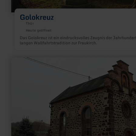
Golokreuz
Thür
Heute geöffnet
Das Golokreuz ist ein eindrucksvolles Zeugnis der Jahrhunder
langen Wallfahrtstradition zur Fraukirch.
mehr
erfahren
zu:
Synagoge
Saffig