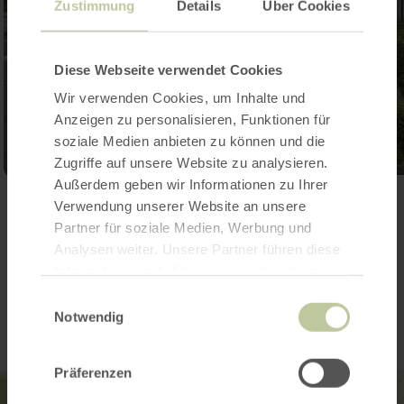
Zustimmung
Details
Über Cookies
Diese Webseite verwendet Cookies
Wir verwenden Cookies, um Inhalte und
Anzeigen zu personalisieren, Funktionen für
soziale Medien anbieten zu können und die
Zugriffe auf unsere Website zu analysieren.
Außerdem geben wir Informationen zu Ihrer
Galerie öffnen
Verwendung unserer Website an unsere
Partner für soziale Medien, Werbung und
Analysen weiter. Unsere Partner führen diese
Informationen möglicherweise mit weiteren
Kontakt
Daten zusammen, die Sie ihnen bereitgestellt
Einwilligungsauswahl
haben oder die sie im Rahmen Ihrer Nutzung
Notwendig
der Dienste gesammelt haben.
Präferenzen