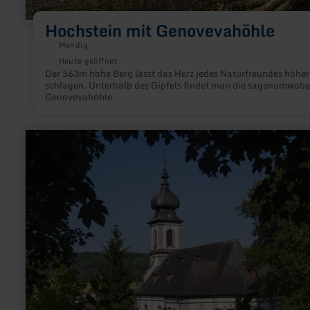
Hochstein mit Genovevahöhle
Mendig
Heute geöffnet
Der 563m hohe Berg lässt das Herz jedes Naturfreundes höher
schlagen. Unterhalb des Gipfels findet man die sagenumwob
Genovevahöhle.
mehr
erfahren
zu:
Barockkirche
St.
Cäcilia