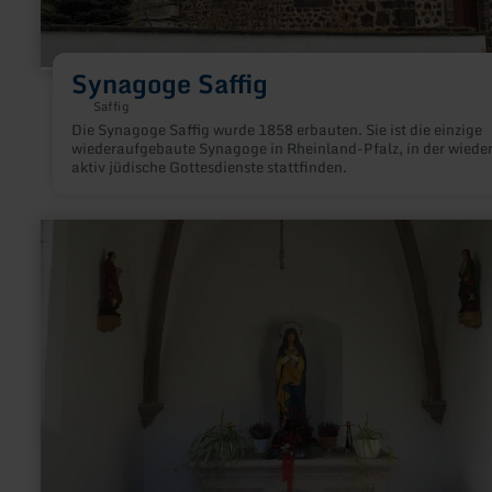
Synagoge Saffig
Saffig
Die Synagoge Saffig wurde 1858 erbauten. Sie ist die einzige
wiederaufgebaute Synagoge in Rheinland-Pfalz, in der wiede
aktiv jüdische Gottesdienste stattfinden.
mehr
erfahren
zu:
Marienkapelle
Rieden