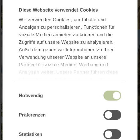
Diese Webseite verwendet Cookies
Wir verwenden Cookies, um Inhalte und
Anzeigen zu personalisieren, Funktionen für
soziale Medien anbieten zu können und die
Zugriffe auf unsere Website zu analysieren.
Außerdem geben wir Informationen zu Ihrer
Verwendung unserer Website an unsere
Partner für soziale Medien, Werbung und
Analysen weiter. Unsere Partner führen diese
Informationen möglicherweise mit weiteren
Daten zusammen, die Sie ihnen bereitgestellt
Einwilligungsauswahl
haben oder die sie im Rahmen Ihrer Nutzung
Notwendig
der Dienste gesammelt haben.
Präferenzen
Statistiken