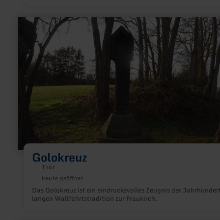
mehr
erfahren
zu:
Golokreuz
Golokreuz
Thür
Heute geöffnet
Das Golokreuz ist ein eindrucksvolles Zeugnis der Jahrhunder
langen Wallfahrtstradition zur Fraukirch.