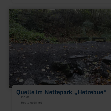
ehemaligen Grubengelände.
mehr
erfahren
zu:
Quelle
im
Nettepark
„Hetzebue“
Quelle im Nettepark „Hetzebue“
Plaidt
Heute geöffnet