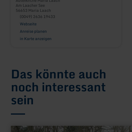
Abteikirche Maria Laach
Am Laacher See
56653 Maria Laach
(0049) 2636 19433
Webseite
Anreise planen
in Karte anzeigen
Das könnte auch
noch interessant
sein
mehr