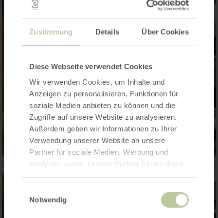
Zustimmung
Details
Über Cookies
Diese Webseite verwendet Cookies
Wir verwenden Cookies, um Inhalte und
Anzeigen zu personalisieren, Funktionen für
soziale Medien anbieten zu können und die
Zugriffe auf unsere Website zu analysieren.
Außerdem geben wir Informationen zu Ihrer
Verwendung unserer Website an unsere
Partner für soziale Medien, Werbung und
Analysen weiter. Unsere Partner führen diese
Informationen möglicherweise mit weiteren
Daten zusammen, die Sie ihnen bereitgestellt
Einwilligungsauswahl
haben oder die sie im Rahmen Ihrer Nutzung
Notwendig
der Dienste gesammelt haben.