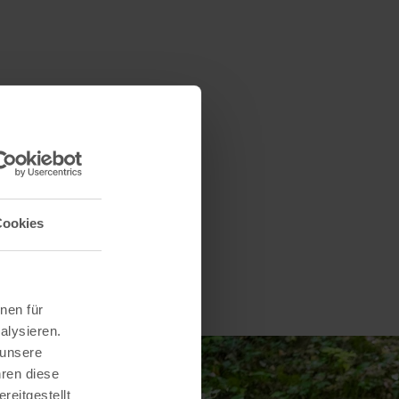
Cookies
nen für
alysieren.
 unsere
hren diese
reitgestellt