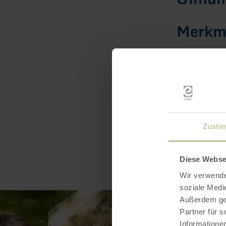
Merkma
Katego
Zusti
Diese Webse
Wir verwende
soziale Medi
Außerdem geb
Partner für 
Informatione