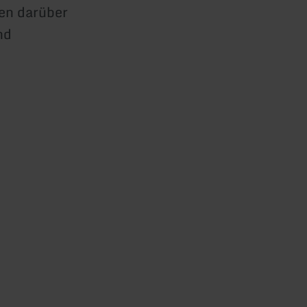
en darüber
nd