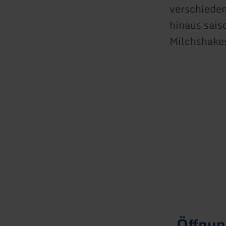
verschiede
hinaus sais
Milchshake
Öffnun