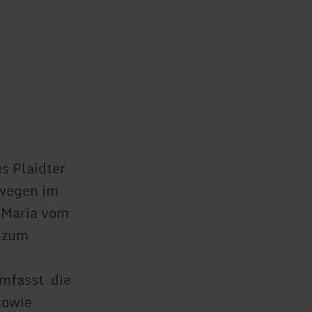
s Plaidter
wegen im
 Maria vom
g zum
umfasst die
sowie