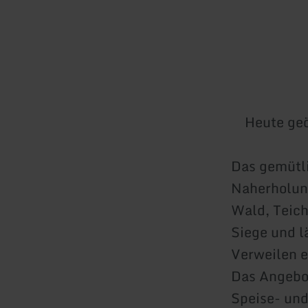
Heute geö
Das gemütli
Naherholun
Wald, Teich
Siege und 
Verweilen e
Das Angebot
Speise- und