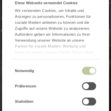
Diese Webseite verwendet Cookies
Wir verwenden Cookies, um Inhalte und
Anzeigen zu personalisieren, Funktionen für
soziale Medien anbieten zu können und die
Zugriffe auf unsere Website zu analysieren.
Außerdem geben wir Informationen zu Ihrer
Verwendung unserer Website an unsere
Partner für soziale Medien, Werbung und
Analysen weiter. Unsere Partner führen diese
Informationen möglicherweise mit weiteren
Daten zusammen, die Sie ihnen bereitgestellt
Einwilligungsauswahl
haben oder die sie im Rahmen Ihrer Nutzung
Notwendig
der Dienste gesammelt haben.
Präferenzen
Statistiken