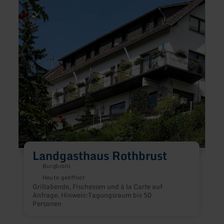
Rothbrust
im
Seeho
Maria
Laac
Landgasthaus Rothbrust
Burgbrohl
Heute geöffnet
D
Grillabende, Fischessen und à la Carte auf
p
Anfrage. Hinweis:Tagungsraum bis 50
a
Personen
g
P