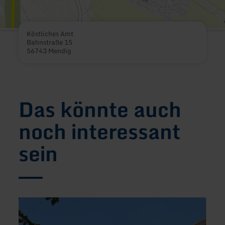
Köstliches Amt
Bahnstraße 15
56743 Mendig
Das könnte auch
noch interessant
sein
mehr
mehr
erfahren
erfah
zu:
zu:
Landgasthaus
Lobb