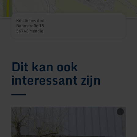
Köstliches Amt
Bahnstraße 15
56743 Mendig
Dit kan ook
interessant zijn
meer
meer
informatie
inform
over:
over:
Café
Hick
"Zum
Hofla
Schänzchen"