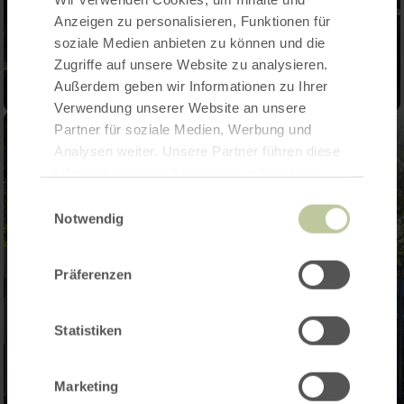
Anzeigen zu personalisieren, Funktionen für
soziale Medien anbieten zu können und die
Zugriffe auf unsere Website zu analysieren.
Außerdem geben wir Informationen zu Ihrer
Verwendung unserer Website an unsere
Partner für soziale Medien, Werbung und
Analysen weiter. Unsere Partner führen diese
Informationen möglicherweise mit weiteren
Daten zusammen, die Sie ihnen bereitgestellt
Einwilligungsauswahl
haben oder die sie im Rahmen Ihrer Nutzung
Notwendig
der Dienste gesammelt haben.
Präferenzen
Statistiken
Marketing