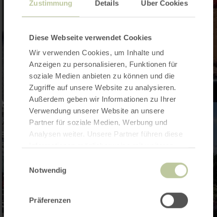
Zustimmung
Details
Über Cookies
Diese Webseite verwendet Cookies
Wir verwenden Cookies, um Inhalte und
Anzeigen zu personalisieren, Funktionen für
soziale Medien anbieten zu können und die
Zugriffe auf unsere Website zu analysieren.
Außerdem geben wir Informationen zu Ihrer
Verwendung unserer Website an unsere
Partner für soziale Medien, Werbung und
Analysen weiter. Unsere Partner führen diese
Informationen möglicherweise mit weiteren
Daten zusammen, die Sie ihnen bereitgestellt
Einwilligungsauswahl
haben oder die sie im Rahmen Ihrer Nutzung
Notwendig
der Dienste gesammelt haben.
Präferenzen