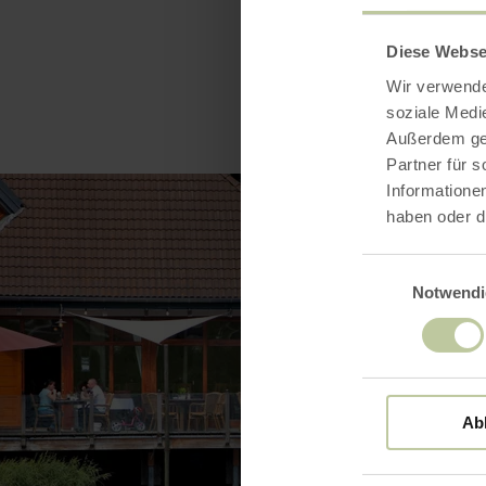
Diese Webse
Wir verwende
soziale Medi
Außerdem geb
Partner für 
Informatione
haben oder d
Einwilligungsaus
Notwendi
Ab