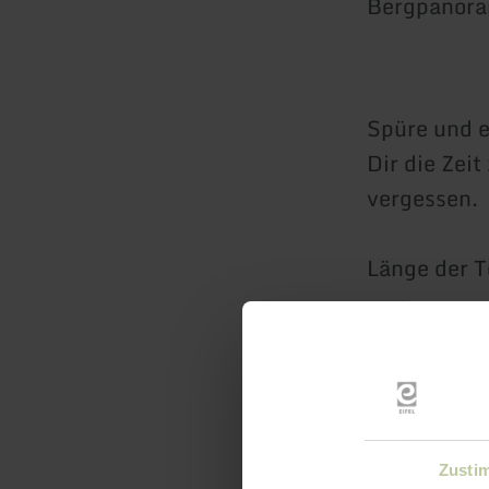
Bergpanoram
Spüre und e
Dir die Zei
vergessen.
Länge der T
Kosten: 17,
Anmeldung 
Zusti