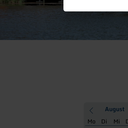
Mo
Di
Mi