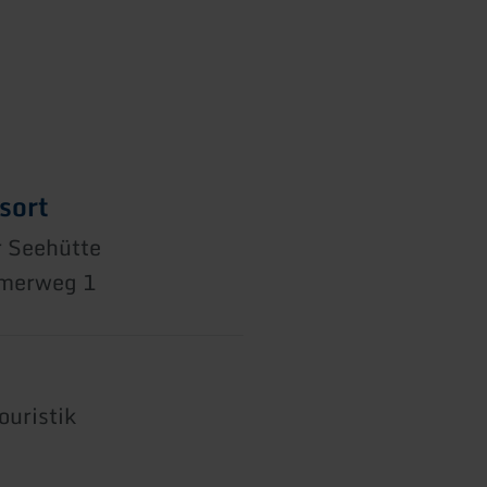
sort
r Seehütte
mmerweg 1
ouristik