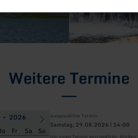
Weitere Termine
Ausgewählter Termin:
Samstag, 29.08.2026 | 14:00
Do
Fr
Sa
So
Um einen Termin auszuwählen, klicken S