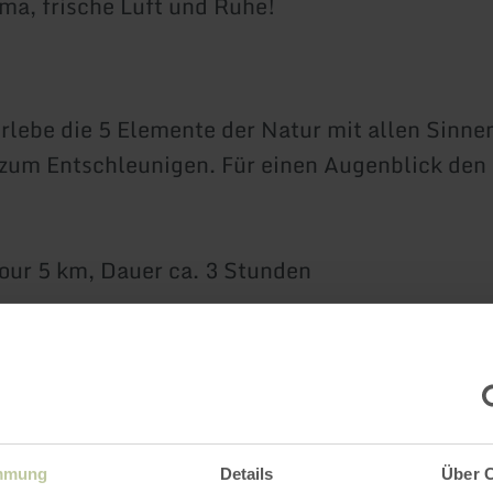
a, frische Luft und Ruhe!
rlebe die 5 Elemente der Natur mit allen Sinn
t zum Entschleunigen. Für einen Augenblick den
our 5 km, Dauer ca. 3 Stunden
00 € pro Person
bei Frau Dajana Welsch, Tel. 01520/6330956
mmung
Details
Über 