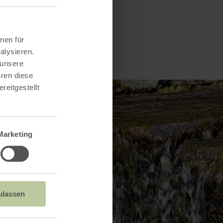
nen für
alysieren.
 unsere
hren diese
reitgestellt
Marketing
ulassen