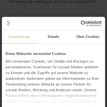
Panorama de montagne, air frais et tranquillité!
Ressentez et vivez les 5 éléments de la nature
avec tous vos sens et prenez le temps de
ralentir. Oubliez le quotidien pendant un
Zustimmung
Details
Über Cookies
moment.
Longueur de la randonnée 5 km, durée environ 3
Diese Webseite verwendet Cookies
heures
Wir verwenden Cookies, um Inhalte und Anzeigen zu
personalisieren, Funktionen für soziale Medien anbieten
Coût : 17,00 € par personne
zu können und die Zugriffe auf unsere Website zu
analysieren. Außerdem geben wir Informationen zu Ihrer
Inscription auprès de Mme Dajana Welsch, tél.
Verwendung unserer Website an unsere Partner für
01520/6330956
soziale Medien, Werbung und Analysen weiter. Unsere
Partner führen diese Informationen möglicherweise mit
weiteren Daten zusammen, die Sie ihnen bereitgestellt
haben oder die sie im Rahmen Ihrer Nutzung der Dienste