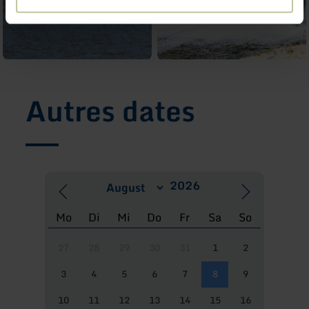
Autres dates
Mo
Di
Mi
Do
Fr
Sa
So
27
28
29
30
31
1
2
3
4
5
6
7
8
9
10
11
12
13
14
15
16