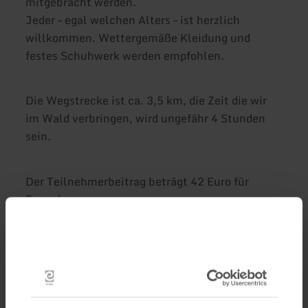
mitgebracht werden.
Jeder – egal welchen Alters – ist herzlich
willkommen. Wettergemäße Kleidung und
festes Schuhwerk werden empfohlen.
Die Wegstrecke ist ca. 3,5 km, die Zeit die wir
im Wald verbringen, wird ungefähr 4 Stunden
sein.
Der Teilnehmerbeitrag beträgt 42 Euro für
Erwachsene.
Genaue Infos zum Treffpunkt usw. erfolgen
nach Anmeldung an: Gabriele Arzdorf,
Naturtherapeutin/Kursleiterin für Waldbaden,
gabriele.arzdorf@gmx.de, 02642-7329.