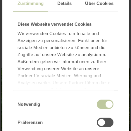
Begrenzte Teilnehmerzahl (Kleingruppe bis 8
Zustimmung
Details
Über Cookies
Personen)
Diese Webseite verwendet Cookies
Impressionen
Wir verwenden Cookies, um Inhalte und
Anzeigen zu personalisieren, Funktionen für
soziale Medien anbieten zu können und die
Zugriffe auf unsere Website zu analysieren.
Außerdem geben wir Informationen zu Ihrer
Verwendung unserer Website an unsere
Partner für soziale Medien, Werbung und
Analysen weiter. Unsere Partner führen diese
Informationen möglicherweise mit weiteren
Daten zusammen, die Sie ihnen bereitgestellt
Einwilligungsauswahl
haben oder die sie im Rahmen Ihrer Nutzung
Notwendig
der Dienste gesammelt haben.
Präferenzen