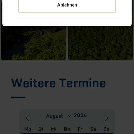
Ablehnen
Weitere Termine
Mo
Di
Mi
Do
Fr
Sa
So