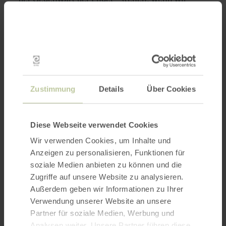
singen.
Dieser Kurs ist für alle, die gerne singen (nicht
unbedingt nur für diejenigen, die glauben, dass
sie perfekt singen können).
Zustimmung
Details
Über Cookies
Wie können wir unser Gebet verbessern, indem
wir unsere Stimme voll einsetzen? Wie können
wir uns durch Singen ausdrücken, damit „unser
Diese Webseite verwendet Cookies
Geist im Einklang mit unserer Stimme ist“, wie
Wir verwenden Cookies, um Inhalte und
der heilige Benedikt sagt? Psalmengesang,
Anzeigen zu personalisieren, Funktionen für
Gregorianischer Gesang und andere
soziale Medien anbieten zu können und die
Kirchenmusik sollen uns auf unserem Weg zu
Zugriffe auf unsere Website zu analysieren.
Gott begleiten.
Außerdem geben wir Informationen zu Ihrer
Verwendung unserer Website an unsere
Leitung:
Partner für soziale Medien, Werbung und
Abt Mauritius Wilde OSB
Analysen weiter. Unsere Partner führen diese