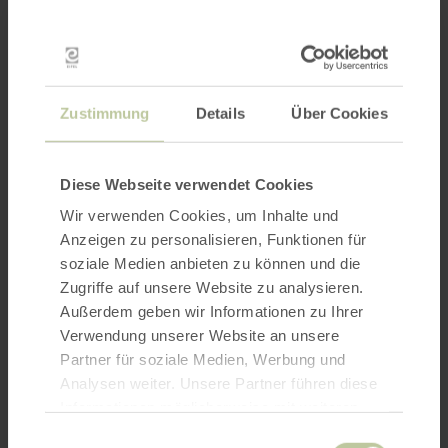
Abreisetag: 2. Seminartag 14 h
Anmeldungen:
+49 (0) 175 / 50 58 419
info@Qigong-International.eu
Zustimmung
Details
Über Cookies
www.qigong-international.eu
Seminargebühren:
Diese Webseite verwendet Cookies
Qigong für Anfänger*innen / Fortgeschrittene
Wir verwenden Cookies, um Inhalte und
mit Klosterführung und Wanderung
Anzeigen zu personalisieren, Funktionen für
soziale Medien anbieten zu können und die
Gesamtkosten 523,- € inkl. MwSt. je Seminar
Zugriffe auf unsere Website zu analysieren.
und Person
Außerdem geben wir Informationen zu Ihrer
290,- € Seminargebühren
Verwendung unserer Website an unsere
15,- € Wanderführung
Partner für soziale Medien, Werbung und
30,- € Tagungsraumpauschale
Analysen weiter. Unsere Partner führen diese
188,- € *Kost und Logis in der Abtei Maria Laach
Informationen möglicherweise mit weiteren
Daten zusammen, die Sie ihnen bereitgestellt
pro Person
Einwilligungsauswahl