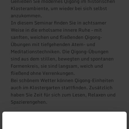
Genießen Sie modernes Qigong im historischen
Klosterambiente, um wieder bei sich selbst
anzukommen.
In diesem Seminar finden Sie in achtsamer
Weise in die erholsame innere Ruhe – mit
sanften, weichen und fließenden Qigong-
Übungen mit tiefgehenden Atem- und
Meditationstechniken. Die Qigong-Übungen
sind aus dem stillen, bewegten und spontanen
Formenkreis, sie sind langsam, weich und
fließend ohne Verrenkungen.
Bei schönem Wetter können Qigong-Einheiten
auch im Klostergarten stattfinden. Zusätzlich
haben Sie Zeit für sich zum Lesen, Relaxen und
Spazierengehen.
Seminartage:
Anreisetag: Vorabend 18 h