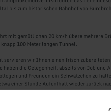
 Dampflokomotive 11sm durch das tief eingesc
ltal bis zum historischen Bahnhof von Burgbroh
ührt mit gemütlichen 20 km/h übere mehrere B
 knapp 100 Meter langen Tunnel.
l servieren wir Ihnen einen frisch zubereiteten
 haben die Gelegenheit, abseits von Job und A
ollegen und Freunden ein Schwätzchen zu halte
etwa einer Stunde Aufenthalt wieder zurück na
ie gegen 20 Uhr eintreffen werden.
is beinhaltet die Fahrt im dampfbespannten "V