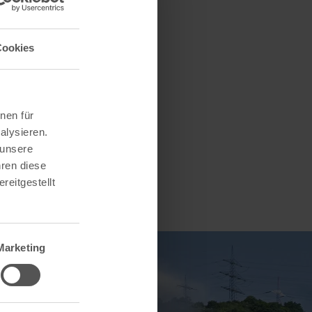
nkeauswahl.
Cookies
nen für
alysieren.
 unsere
hren diese
reitgestellt
Marketing