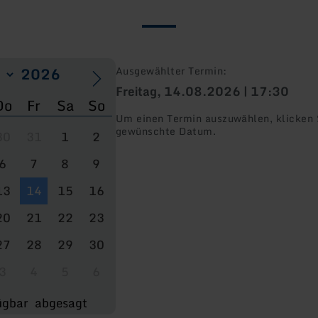
Ausgewählter Termin:
Freitag, 14.08.2026 | 17:30
Do
Fr
Sa
So
Um einen Termin auszuwählen, klicken S
gewünschte Datum.
30
31
1
2
6
7
8
9
13
14
15
16
20
21
22
23
27
28
29
30
3
4
5
6
ügbar
abgesagt