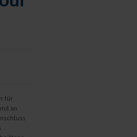
n für
end an
Anschluss
s