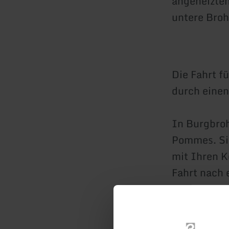
angeheizten
untere Broh
Die Fahrt f
durch einen
In Burgbroh
Pommes. Sie
mit Ihren K
Fahrt nach 
führt, wo S
Der Fahrpre