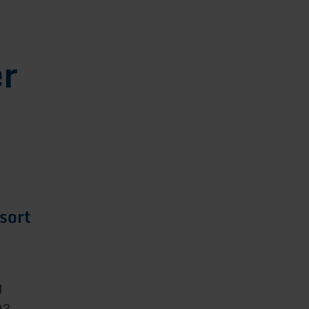
er
sort
g
03