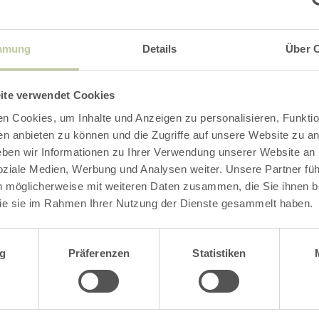
nen Aperitif, das Abendessen sowie eine Geträ
chsene 59,00 EUR
mmung
Details
Über 
ung ist erforderlich!
ite verwendet Cookies
n Cookies, um Inhalte und Anzeigen zu personalisieren, Funktio
en anbieten zu können und die Zugriffe auf unsere Website zu an
Impressionen
en wir Informationen zu Ihrer Verwendung unserer Website an
soziale Medien, Werbung und Analysen weiter. Unsere Partner fü
n möglicherweise mit weiteren Daten zusammen, die Sie ihnen be
ie sie im Rahmen Ihrer Nutzung der Dienste gesammelt haben.
wahl
g
Präferenzen
Statistiken