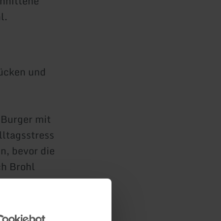
hnittene
l.
rücken und
 Burger mit
lltagsstress
n, bevor die
ch Brohl
ulkan-