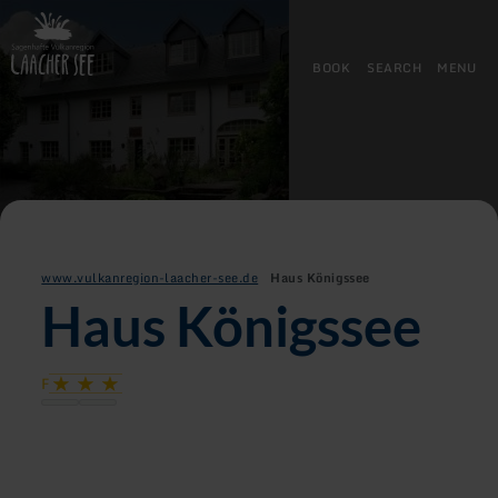
Back
Skip to main content
Skip to search
Skip to main navigation
Skip to footer
to
home
BOOK
SEARCH
MENU
page
www.vulkanregion-laacher-see.de
Haus Königssee
Haus Königssee
F