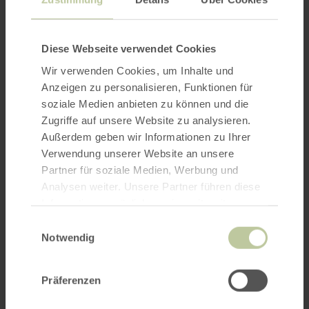
Diese Webseite verwendet Cookies
Wir verwenden Cookies, um Inhalte und
Anzeigen zu personalisieren, Funktionen für
soziale Medien anbieten zu können und die
Zugriffe auf unsere Website zu analysieren.
Außerdem geben wir Informationen zu Ihrer
Verwendung unserer Website an unsere
Partner für soziale Medien, Werbung und
Analysen weiter. Unsere Partner führen diese
Informationen möglicherweise mit weiteren
Daten zusammen, die Sie ihnen bereitgestellt
Einwilligungsauswahl
haben oder die sie im Rahmen Ihrer Nutzung
Notwendig
der Dienste gesammelt haben.
Präferenzen