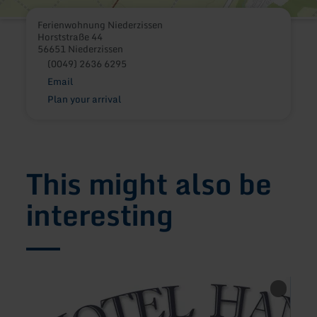
Ferienwohnung Niederzissen
Horststraße 44
56651 Niederzissen
(0049) 2636 6295
Email
Plan your arrival
This might also be
interesting
learn
learn
more
more
about:
about
HANSA
Ferie