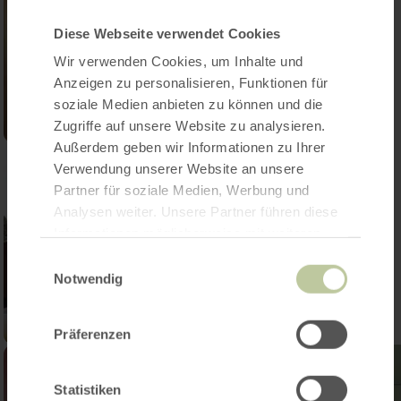
Diese Webseite verwendet Cookies
Wir verwenden Cookies, um Inhalte und
Anzeigen zu personalisieren, Funktionen für
soziale Medien anbieten zu können und die
Zugriffe auf unsere Website zu analysieren.
Außerdem geben wir Informationen zu Ihrer
Verwendung unserer Website an unsere
Partner für soziale Medien, Werbung und
Analysen weiter. Unsere Partner führen diese
Informationen möglicherweise mit weiteren
Daten zusammen, die Sie ihnen bereitgestellt
Einwilligungsauswahl
haben oder die sie im Rahmen Ihrer Nutzung
Notwendig
der Dienste gesammelt haben.
Präferenzen
Statistiken