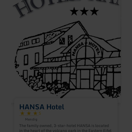
Hotel
Am
Baum
HANSA Hotel
A
B
S
r
Mendig
t
The family owned, 3-star-hotel HANSA is located
p
in the heart of the volcano park in the Eastern Eifel
r