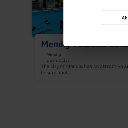
Ab
Mendig Volcanic Bat
Mendig
Open today
The city of Mendig has an attractive a
leisure pool.