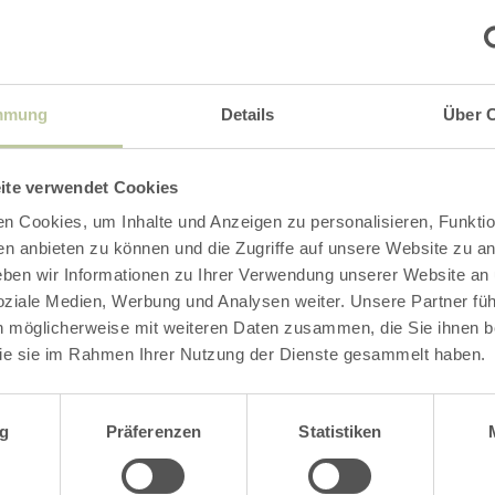
acher
Riedener Forest
mmung
Details
Über 
Rieden
arn more
Open today
ite verwendet Cookies
The Rieden / Volkesfeld rec
the Riedener Waldsee is pic
n Cookies, um Inhalte und Anzeigen zu personalisieren, Funktio
Riedener Kessel.
en anbieten zu können und die Zugriffe auf unsere Website zu an
en wir Informationen zu Ihrer Verwendung unserer Website an
soziale Medien, Werbung und Analysen weiter. Unsere Partner fü
n möglicherweise mit weiteren Daten zusammen, die Sie ihnen be
learn
ie sie im Rahmen Ihrer Nutzung der Dienste gesammelt haben.
more
about:
Brohltal
wahl
Recreation
g
Präferenzen
Statistiken
Pool