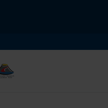
tionaler Geopark Laacher See
nland-Pfalz