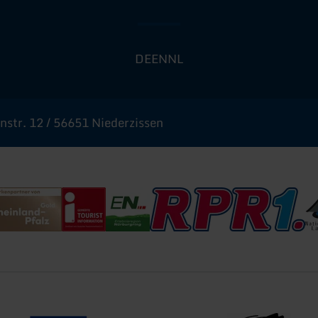
DE
EN
NL
str. 12 / 56651 Niederzissen
urismus
inland-Pfalz Gold
Deutscher Tourismusverband - i-Marke
Erlebnisregion Nürburgring
RPR1
Na
Kofinanziert von der EU
Landeswappen Rhei