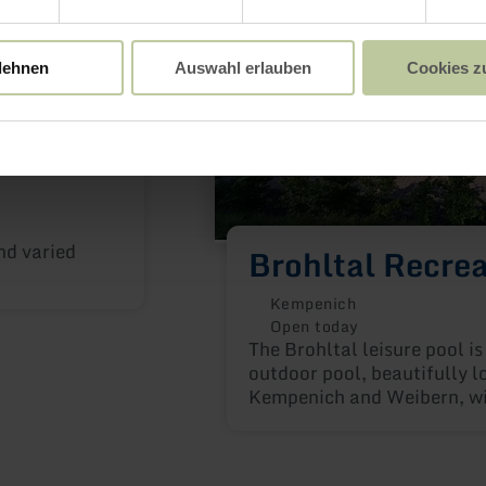
lehnen
Auswahl erlauben
Cookies z
h
nd varied
Brohltal Recrea
Kempenich
Open today
The Brohltal leisure pool is
outdoor pool, beautifully 
Kempenich and Weibern, wi
lawns and a heated pool.