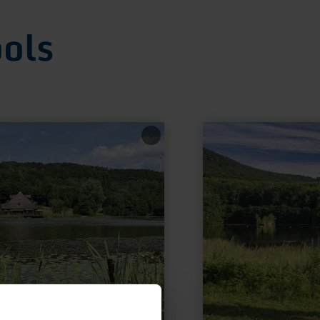
ols
learn
more
about:
Krufter
Forest
Lake