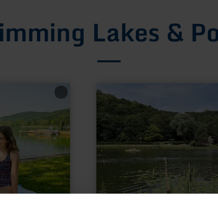
imming Lakes & Po
learn
more
about:
Riedener
Forest
Lake