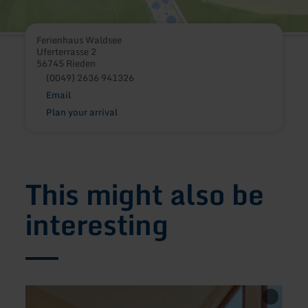
Ferienhaus Waldsee
Uferterrasse 2
56745 Rieden
(0049) 2636 941326
Email
Plan your arrival
This might also be
interesting
learn
learn
more
more