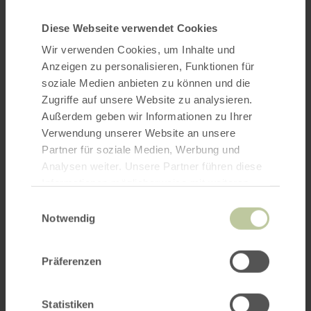
Diese Webseite verwendet Cookies
Wir verwenden Cookies, um Inhalte und
Anzeigen zu personalisieren, Funktionen für
soziale Medien anbieten zu können und die
Zugriffe auf unsere Website zu analysieren.
Außerdem geben wir Informationen zu Ihrer
Verwendung unserer Website an unsere
Partner für soziale Medien, Werbung und
Analysen weiter. Unsere Partner führen diese
Informationen möglicherweise mit weiteren
Daten zusammen, die Sie ihnen bereitgestellt
Einwilligungsauswahl
haben oder die sie im Rahmen Ihrer Nutzung
Notwendig
der Dienste gesammelt haben.
Präferenzen
Statistiken