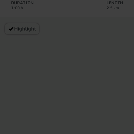
tour:
DURATION
LENGTH
1:00 h
2.5 km
Highlight