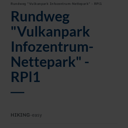
Rundweg "Vulkanpark Infozentrum-Nettepark" - RPl1
Rundweg
"Vulkanpark
Infozentrum-
Nettepark" -
RPl1
Type
Difficulty:
HIKING
-
easy
of