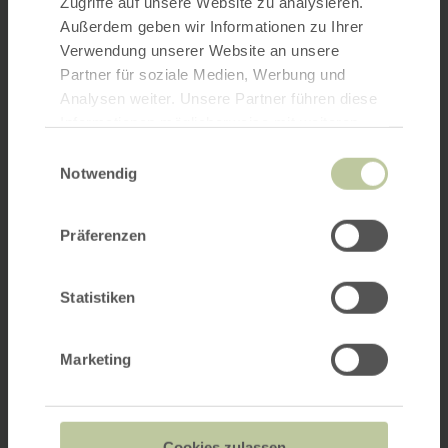
Zugriffe auf unsere Website zu analysieren.
Außerdem geben wir Informationen zu Ihrer
Verwendung unserer Website an unsere
Partner für soziale Medien, Werbung und
Analysen weiter. Unsere Partner führen diese
Informationen möglicherweise mit weiteren
Daten zusammen, die Sie ihnen bereitgestellt
Einwilligungsauswahl
haben oder die sie im Rahmen Ihrer Nutzung
Notwendig
der Dienste gesammelt haben.
Präferenzen
Statistiken
Marketing
Cookies zulassen