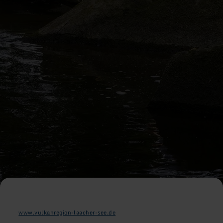
www.vulkanregion-laacher-see.de