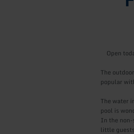
Open tod
The outdoor 
popular wit
The water i
pool is won
In the non-
little guest