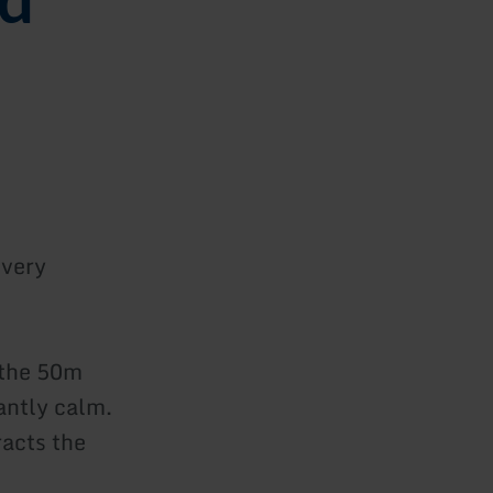
 very
 the 50m
antly calm.
racts the