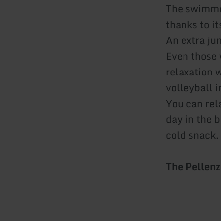
The swimmer
thanks to i
An extra ju
Even those 
relaxation w
volleyball i
You can rela
day in the 
cold snack.
The Pellenz