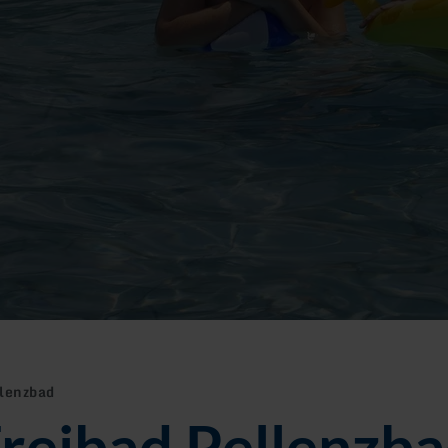
llenzbad
reibad Pellenzb