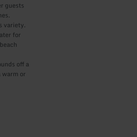
er guests
nes.
 variety.
ater for
 beach
ounds off a
a warm or