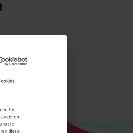
n
Cookies
nen für
alysieren.
 unsere
hren diese