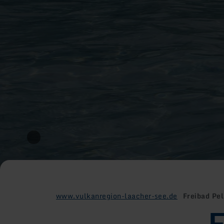
www.vulkanregion-laacher-see.de
Freibad Pe
F