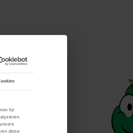
Cookies
nen für
alysieren.
 unsere
hren diese