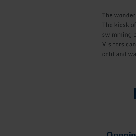
The wonderf
The kiosk of
swimming p
Visitors can
cold and wa
Openin