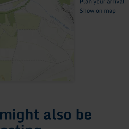
Plan your arrival
Show on map
 might also be