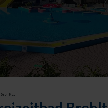
 Brohltal
reizeitbad Brohlt