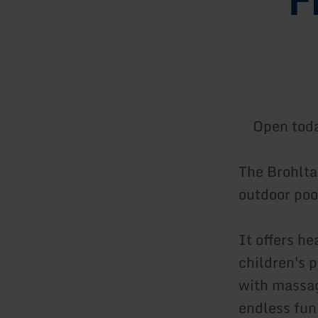
Open tod
The Brohltal
outdoor poo
It offers he
children's 
with massag
endless fun