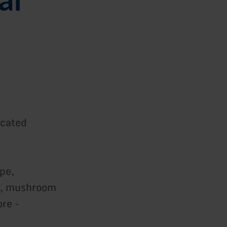
ocated
ape,
ts, mushroom
re -