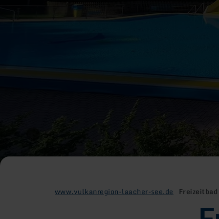
www.vulkanregion-laacher-see.de
Freizeitbad
F