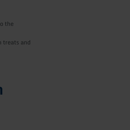
to the
m treats and
n