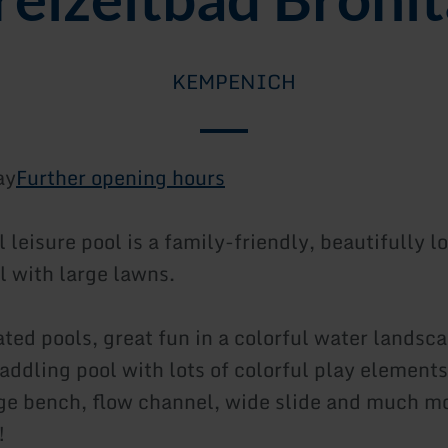
KEMPENICH
ay
Further opening hours
 leisure pool is a family-friendly, beautifully l
l with large lawns.
ated pools, great fun in a colorful water landsc
paddling pool with lots of colorful play elemen
e bench, flow channel, wide slide and much mo
!