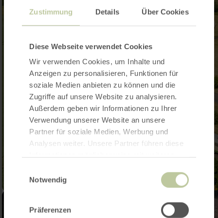
Zustimmung
Details
Über Cookies
Diese Webseite verwendet Cookies
Wir verwenden Cookies, um Inhalte und
Anzeigen zu personalisieren, Funktionen für
soziale Medien anbieten zu können und die
Zugriffe auf unsere Website zu analysieren.
Außerdem geben wir Informationen zu Ihrer
Verwendung unserer Website an unsere
Partner für soziale Medien, Werbung und
Analysen weiter. Unsere Partner führen diese
Informationen möglicherweise mit weiteren
Daten zusammen, die Sie ihnen bereitgestellt
Einwilligungsauswahl
haben oder die sie im Rahmen Ihrer Nutzung
Notwendig
der Dienste gesammelt haben.
Präferenzen