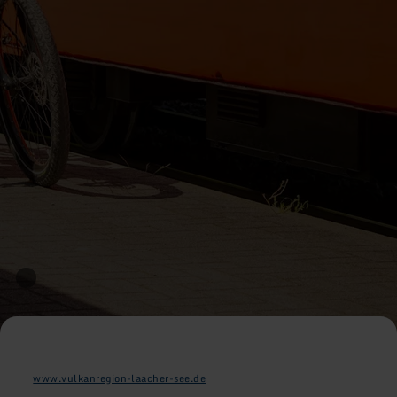
www.vulkanregion-laacher-see.de